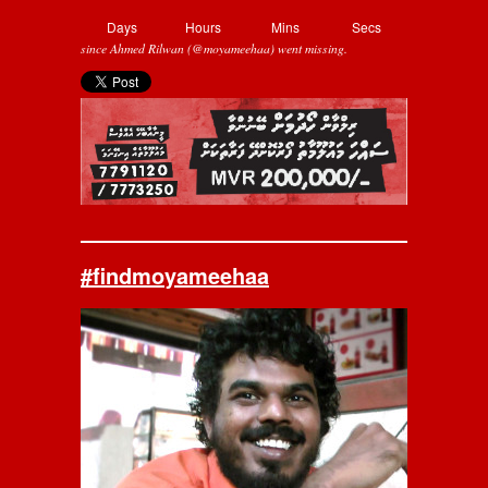
Days
Hours
Mins
Secs
since Ahmed Rilwan (@moyameehaa) went missing.
#findmoyameehaa