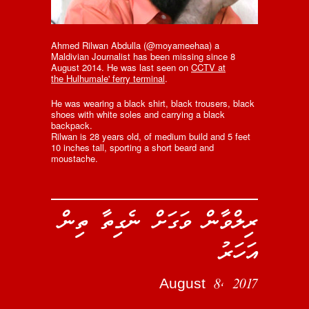
Ahmed Rilwan Abdulla (@moyameehaa) a
Maldivian Journalist has been missing since 8
August 2014. He was last seen on
CCTV at
the Hulhumale' ferry terminal
.
He was wearing a black shirt, black trousers, black
shoes with white soles and carrying a black
backpack.
Rilwan is 28 years old, of medium build and 5 feet
10 inches tall, sporting a short beard and
moustache.
ރިލްވާން ވަގަށް ނެގިތާ ތިން
އަހަރު
August 8, 2017