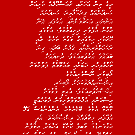
މީގެ ތިން އަހަރާއި ދުވަސްކޮޅެއް ކުރިއަށް
ހަނދާންތައް ފިރުކާލާއިރު، ހަނދާނަށް
އަންނަނީ އަހަރުމެންނާއި އެކުގައި އޭނާ
އުޅުނު އުފާވެރި ދިރިއުޅުމެވެ. އެކުގައި
ހޭދަކުރި ހިތްގައިމު ވަގުތު ތަކެވެ. އެއީ
ރަހުމަތްތެރިންނާއި ގުޅުން ބަދަހި، ގިނަ
ބައެއްގެ އެކުވެރިއެކެވެ. ދުނިޔެއަށް
ލޯހުޅުވިހުރި ޚަބަރާއި މައުލޫމާތު ފެތުރުމަށް
ލޯބިކުރި ނޫސްވެރިއެކެވެ.
އިންސާނިއްޔަތުކަމަށް ލޯބިކުރި
އިހްސާންތެރިއެކެވެ. އާއިލީ ގުޅުމަށް
އިސްކަންދީ އުޚުއްވަތްތެރިކަން ދެމެހެއްޓި
ކޮއްކޮ އެކެވެ. ބޭބެއެކެވެ. އެންމެނާވެސް ގުޅޭ
އުފާވެރި މިޒާޖެއްގެ އިންސާނެކެވެ. އެއީ
އަޅުގަނޑުގެ ލޯބިވާ ކޮށްކޮ އަހުމަދު ރިލްވާން