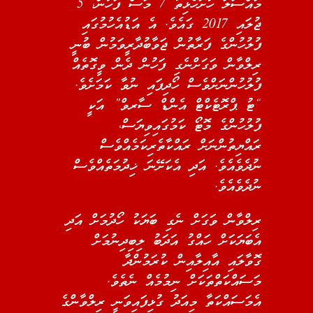
މައްސަލަ ހުށަހެޅިތާ 7 މަސް ފަހުން، 5
ޖުލައި 2017 ގައެވެ. އެ އަޑުއެހުމުގައި
ފުލުހުންގެ ފަރާތުން ޖަވާބުދާރީވަމުން ބުނީ
ރިލްވާން ވަގަށްނެގި ފަހުން ދެން ވީގޮތެއް
ފުލުހުންނަށްވެސް ހޯދިފައި ނުވާ ކަމަށެވެ.
“ޓު ޕްރޮޓެކްޓް އެންޑް ސާރވް” އަކީ
ފުލުހުންގެ މޮޓޯ ކަމުގައިވިޔަސް،
ރައްޔިތުންނަށް ރައްކާތެރިކަމެއްވެސް
ނުދެވެއެވެ. އަދި އެކަށޭނަ ޚިދުމަތެއްވެސް
ނުދެވެއެވެ.
ރިލްވާން ވަގަށް ނެގި ބަޔަކު ހޯދުމަށް އަދި
އެބަޔަކަށް ހައްގު އަދަބު ލިބިދިނުމަށް
ގޮވާލައި އާއިލާއިން ކުރަމުންދާ
މަސައްކަތްތަކަށް ނިމުމެއް ނެތެވެ.
އެމަސައްކަތާ މިއަދު ގުޅިފައިވަނީ ރިލްވާންގެ