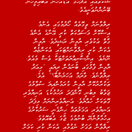
ޝަކުވާއާއި އާދޭހުގެ އަޑުއަހަން އެބައިމީހުން
ބޭނުންނުވަނީއެވެ.
ރިލްވާނަށް ވީގޮތެއް ހޯދުމުގައި އެންމެ
އިސްކޮށް މަސައްކަތް ކުރީ އޭނާގެ އެންމެ
ގާތް އެކުވެރި ޔާމީން ރަޝީދެވެ. ޔާމީން
އެކަން ކުރީ ރިލްވާނަށްޓަކައި އެކަންޏެއް
ނޫނެވެ. އިންސާނިއްޔަތަށްޓަކާ ވެސް މެއެވެ.
ޔާމީން ފާޅުގައި ބުނަމުން ދިޔައީ “މިއަދު
ރިލްވާނެވެ. މާދަމާ އަހަރެންބާ؟” އެވެ.
ތަކުރާރުކޮށް ޔާމީން ކުރަމުންދިޔަ ސުވާލުގެ
ޖަވާބު ލިބުނީ ކޮންފަދަ ރަހުމުކުޑަ އަނިޔާވެރި
ގޮތަކަށް ހެއްޔެވެ. އަނިޔާވެރިންނަށް މިފަދަ
އަނިޔާވެރި އަމަލުތައް ހިންގެނީ ސަރުކާރުގެ
އިހުމާލުންނޭ ބުނުމުގެ ޖާގަ އެބައޮތެވެ.
ރިލްވާން ވަގަށް ނެގުމާއި އެކަން ކުރި ކަމަށް