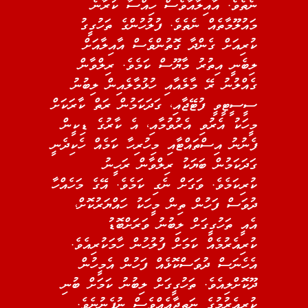
ނެތެވެ. އާއިލާއާވެސް ހިއްސާ ކުރާނެ
މައުލޫމާތެއް ނެތެވެ. ފުލުހުންގެ ތަހުގީގު
ކުރިއަށް ގެންދާ ގޮތުންވެސް އާއިލާއަށް
ލިބެނީ އިތުރު މާޔޫސް ކަމެވެ. ރިލްވާން
ގެއްލުނު ރޭ މާލެއާއި ހުޅުމާލެއިން ލިބުނު
ސީސީޓީވީ ފުޓޭޖާއި، ގަދަކަމުން ރަތް ކާރަކަށް
މީހަކު އެރުވި އެރުވުމާއި، އެ ކާރުގެ ޑިކީން
ފެނުނު އިސްތައްޓާއި މިހުރިހާ ކަމެއް ހެކިދެނީ
ގަދަކަމުން ބަޔަކު ރިލްވާން ރަހީނު
ކުރިކަމެވެ. ވަގަށް ނެގި ކަމެވެ. އޭގެ މަހެއްހާ
ދުވަސް ފަހުން ތިން މީހަކު ހައްޔަރުކޮށް،
އެއީ ތަހުގީގަށް ލިބުނު ވަރަށްބޮޑު
ކުރިއެރުމެއް ކަމަށް ފުލުހުން ހާމަކުރިއެވެ.
އެހެނަސް ދުވަސްކޮޅެއް ފަހުން އެމީހުން
ދޫކޮށްލިއެވެ. ތަހުގީގަށް ލިބުނު ކަމަށް ބުނި
ކުރިއެރުމުގެ ނަތީޖާއެއްވެސް ނުފެނުނެވެ.