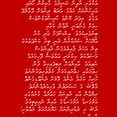
އެކުވެރި ޔާމީން ރަޝީދުގެ ގާތިލުން ހޯދައި
އެމީހުންނަށް ހައްގު އަދަބު ދިނުމަށް ގޮވާލެވޭ
އަޑެވެ. މިފަދަ ކޮންމެ ހާދިސާއަކުންވެސް
ހިތަށް ގެނުވަނީ ނާމާން ކަމާއި
ބިރުވެރިކަމެވެ. އިންސާފަށް އެދި ކުރާ
އާދޭހަށް ސަރުކާރުން ދެނީ ބީރު ކަންފަތެކެވެ.
ތިން އަހަރު ފާއިތުވެގެން ދާއިރުވެސް
މަސައްކަތް މިކުރަނީ އެއްވެސް ފޫހިކަމެއް
ނެތިއެވެ. އާއިލާއަށް ލިބިފައިމިވާ ފުން
ހިތާމައާއި ހިތްދަތިކަމަށް ކެތްތެރިވަމުންނެވެ.
ހުރިހާ ކަމެއް އެންމެ މޮޅަށް ދެނެވޮޑިގެންވާ
މާތްﷲ ގެ ހަޟުރަތުން ވާގިއެދެމުންނެވެ.
ރިލްވާން އާއި ޔާމީނަށް ހެއުދުއާ ކުރުމުގައި
އަޅުގަނޑާ އަޅުގަނޑުގެ ޢާއިލާ ދެމިތިބީމެވެ.
ޔާﷲ މި ދެކުދިންނަށް ހެޔޮރަޙްމަތް ލައްވާށި!