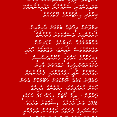
ބަލައިގަނެވޭނީ ސަރުކާރުން ރައްޔިތުންނަށްދޭ
ބިރުވެރި އިންޒާރެއްގެ ގޮތުގައެވެ.
ރިލްވާނަށް ވީގޮތެއް ބެލުމަށް އާއިލާއިން
ކުރަމުންދިޔަ މަސައްކަތަށް ފުލުހުންގެ
އެއްބާރުލުމެއް ނުލިބުނެވެ. ކުޑަމިނުން
މައުލޫމާތުވެސް ނުދިނެވެ. މައުލޫމާތު ހޯދައި
ލިބިގަތުމުގެ ހައްގަކީ ގާނޫނުއަސާސީން
ކަށަވަރުކޮށްދީފައިވާ ހައްގަކަށް ވާއިރު
މައުލޫމާތު ނުދީ ހިފެހެއްޓުމަކީ ފުލުހުންނަށް
ކުރެވޭނެ ކަމެއް ނޫންކަމަށް ގަބޫލުކޮށް އެކަން
ކޯޓަށް ހުށަހެޅީމެވެ. ރިލްވާންގެ އާއިލާގެ
ފަރާތުން ސިވިލް ކޯޓަށް މިމައްސަލަ ހުށަހެޅީ
2016 ވަނަ އަހަރުގެ ޑިސެމްބަރު މަހުއެވެ.
މައްސަލައިގެ ފުރަތަމަ އަޑުއެހުން ތާވަލުކުރީ