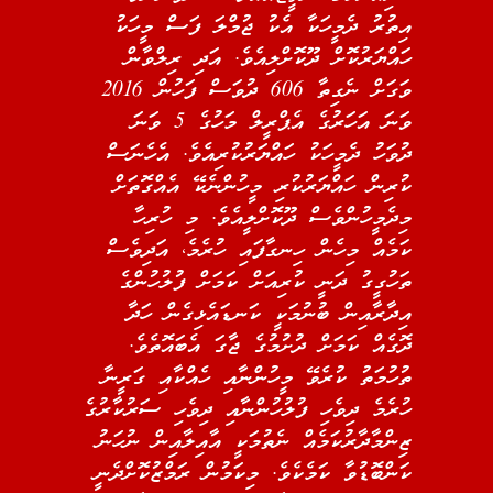
އިތުރު ދެމީހަކާ އެކު ޖުމްލަ ފަސް މީހަކު
ހައްޔަރުކޮށް ދޫކޮށްލިއެވެ. އަދި ރިލްވާން
ވަގަށް ނެގިތާ 606 ދުވަސް ފަހުން 2016
ވަނަ އަހަރުގެ އެޕްރީލް މަހުގެ 5 ވަނަ
ދުވަހު ދެމީހަކު ހައްޔަރުކުރިއެވެ. އެހެނަސް
ކުރިން ހައްޔަރުކުރި މީހުންނެކޭ އެއްގޮތަށް
މިދެމީހުންވެސް ދޫކޮށްލީއެވެ. މި ހުރިހާ
ކަމެއް މިހެން ހިނގާފައި ހުރެމެ، އަދިވެސް
ތަހުގީގު ދަނީ ކުރިއަށް ކަމަށް ފުލުހުންގެ
އިދާރާއިން ބުނުމަކީ ކަނޑައެޅިގެން ހަދާ
ދޮގެއް ކަމަށް ދުށުމުގެ ޖާގަ އެބައޮތެވެ.
ތުހުމަތު ކުރެވޭ މީހުންނާއި ހެއްކާއި ގަރީނާ
ހުރެމެ ދިވެހި ފުލުހުންނާއި ދިވެހި ސަރުކާރުގެ
ޒިންމާދާރުކަމެއް ނެތުމަކީ އާއިލާއިން ނުހަނު
ކަންބޮޑުވާ ކަމެކެވެ. މިކަމުން ރަމްޒުކޮށްދެނީ