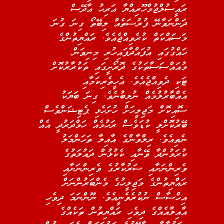
ރައީސުލްޖުމްހޫރިއްޔާ އަރިހު އާދޭސް
ދަންނަވާނޭ ފުރުސަތެއް ލިބޭތޯ ގިނަ ގުނަ
މަސައްކަތް ކުރެވިއްޖެއެވެ. ރައްޔިތުންގެ
ހައްގުގައި އުފައްދާފައިހުރި މިނިވަން
މުއައްސަސާތަކުގެ ދޮރޯށީގައި ތަކުރާރުކޮށް
ޓަކި ދެވިއްޖެއެވެ. އެހީތެރިކަމާއި
އެއްބާރުލުމެއް ނުލިބުނެވެ. ގިނަ ބަޔަކު
ސޮއިކޮށް މަޖިލީހަށް ހުށަހެޅި ޕެޓިޝަންވެސް
ބޭރުކޮށްލީ ކުޑަވެސް ރަހުމެއް ހަމްދަރުދީ އެއް
ނެތިއެވެ. ރިލްވާންގެ އާއިލާ ތަހަންމަލު
ކުރަމުންދާ ވޭނާއި ކެކުޅުން ދައުލަތުގެ
ވެރިންނަށާއި ސަރުކާރުގެ ވެރިންނަށާއި
ރައްޔިތުންގެ މަޖިލީހުގެ މެންބަރުންނަށް
އިހްސާސް ނުކުރެވެނީއެވެ. ނޫންނަމަ ދިވެހި
އާއިލާއެއްގެ ދިވެހި ރައްޔިތުން ތަކެއްގެ