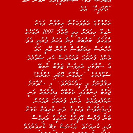
އަބްދުﷲ އެވެ. ސޯޝަލްމީޑިއާގެ ނަމުން ނަމަ
“މޮޔަމީހާ” އެވެ.
ރަހުމުކުޑަ އަތްތަކަކުން ރިލްވާނު ވަގަށް
ނެގިތާ މިއަދަށް މިވީ ޖުމްލަ 1097 ދުވަހެވެ.
އާއެކެވެ. ބަރާބަރު ތިން އަހަރު ފުރުނީ އެވެ.
އެހެނަސް މިއަދުވެސް ކުރާން އޮތީ ހަމަ
އެންމެ ފުރަތަމަ ދުވަހުވެސް ކުރި ސުވާލެވެ.
އެ ސުވާލަކީ އަދިވެސް ޖަވާބު ނުލިބޭ
ސުވާލެކެވެ. “ރިލްވާނު ކޮބައި ހެއްޔެވެ؟
ރިލްވާނަށް ވީ ކީއްހެއްޔެވެ.” މި ސުވާލަށް
ޖަވާބު ދިނުމުގައި ކަމާބެހޭ އިދާރާތައް ވަނީ
ނުކުޅެދިފައެވެ. އެންމެ ފުރަތަމަ ދުވަހުން
ފެށިގެންވެސް ތަހުގީގު ދަނީ ކުރިއަށް ކަމަށް
ބުނާ ފުލުސް އޮފީހުގެ ތަހުގީގު އަދިވެސް
ދަނީ ކުރިއަށެވެ. އެހެނަސް ލިބޭ ކުރިއެރުމެއް