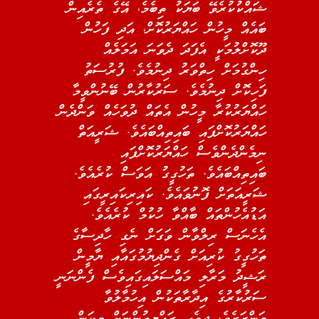
ޝައްކުކުރެވޭ ބަޔަކު ތިބެމެ، އޭގެ ތެރެއިން
ބައެއް މީހުން ހައްޔަރުކޮށް، އަދި ފަހުން
ދޫކޮށްލުމަކީ އެފަދަ ދެވަނަ އަމަލެއް
ހިންގުމަށް ހިތްވަރު ދިނުމެވެ. ފުރުސަތު
ފަހިކޮށް ދިނުމެވެ. ސަރުކާރުން ބޭނުންވީމާ
ހައްޔަރުކުރާ މީހުން އެތައް ދުވަހެއް ވަންދެން
ހައްޔަރުކޮށްފައި ބައިތިއްބައެވެ. ޝަރީއަތް
ނިމެންދެންވެސް ހައްޔަރުކޮށްފައި
ބައިތިއްބައެވެ. ތަހުގީގު އަވަސް ކުރެއެވެ.
ޝަރީއަތަށް ފޮނުވައެވެ. ކައިރިކައިރީގައި
އަޑުއެހުންތައް ބާއްވާ ހުކުމް ކުރެއެވެ.
އެހެނަސް ރިލްވާން ވަގަށް ނެގި ހާދިސާގެ
ތަހުގީގު ކުރިއަށް ގެންދިޔުމުގައާއި ޔާމީން
ރަޝީދު މަރާލި މައްސަލައިގައިވެސް ފެންނަނީ
ސަރުކާރުގެ އިދާރާތަކުން އިހުމާލުވާ
މަންޒަރެވެ. ދިވެހި ރައްޔިތުންނަށް މިކަން