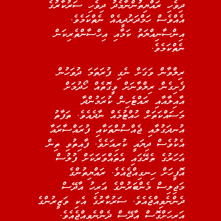
ދިވެހި ރައްޔިތުންނާމެދު ދިވެހި ސަރުކާރުގެ
އެއްވެސް ހަމްދަރުދީއެއް ނެތްކަމެވެ.
އިންސާނިއްޔަތު ކަމާއި އިހްސާންތެރިކަން
ނެތްކަމެވެ.
ރިލްވާން ވަގަށް ނެގި ފުރަތަމަ ދުވަހުން
ފެށިގެން ރިލްވާނަށް ވީގޮތެއް ހޯދުމަށް
އާއިލާއާއި ރައްޓެހިން ކުރަމުންދާ
މަސައްކަތަށް ހުއްޓުމެއް ނާދެއެވެ. ތަފާތު
އުނދަގުލާއި ޖެއްސުންތަކާއި ފުރައްސާރައާ
އެކުވެސް ދިޔައީ ކުރިއަށެވެ. ފާއިތުވި ތިން
އަހަރުގެ ތެރޭގައި އެތައްވަރަކަށް ފުލުސް
އޮފީހަށް ހިނގިއްޖެއެވެ. ރައްޔިތުންގެ
މަޖިލިސް މެންބަރުންގެ އަރިހު އާދޭސް
ދެންނެވިއްޖެއެވެ. ސަރުކާރުގެ އެކި ވަޒީރުންގެ
އަރިހަށްގޮސް އާދޭސް ދެންނެވިއްޖެއެވެ.