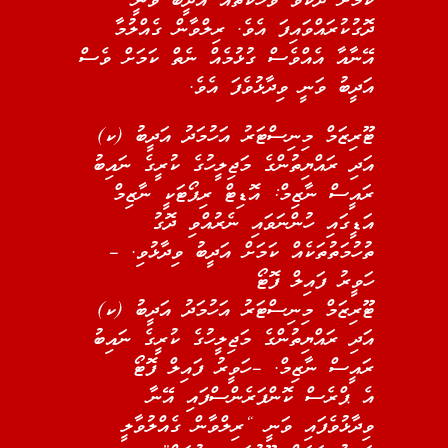
ކަމަށް ދެކެވޭ ވާހަކަތައް އަދީބު ވަނީ
ދޮގުކުރައްވައިފަ އެވެ. ރިލްވާން ގެއްލުމާ
އޭނާއާ އެއްވެސް ގުޅުމެއް ނެތް ކަމަށް ވެސް
އަދީބު ވަނީ ވިދާޅުވެފަ އެވެ.
ޓޫރިޒަމް މިނިސްޓަރު އަހުމަދު އަދީބު (ކ)
އަދި ރައްޔިތުންގެ މަޖިލީހުގެ ކުރީގެ ނައިބު
ރައީސް ނާޒިމް: އޮޑިޓް ރިޕޯޓަކީ ނާޒިމް
އަޑީގައި ހުންނަވައި ނެރުއްވި ދޮގު
ތުހުމަތުތަކެއް ކަމަށް އަދީބު ވިދާޅުވި. –
ހަވީރު ފައިލް ފޮޓޯ
ޓޫރިޒަމް މިނިސްޓަރު އަހުމަދު އަދީބު (ކ)
އަދި ރައްޔިތުންގެ މަޖިލީހުގެ ކުރީގެ ނައިބު
ރައީސް ނާޒިމް. –ހަވީރު ފައިލް ފޮޓޯ
އެ ޕްރެސް ކޮންފަރެންސްފައި އޭނާ
ވިދާޅުވެފައި ވަނީ “ރިލްވާން ގެއްލުވާލީ