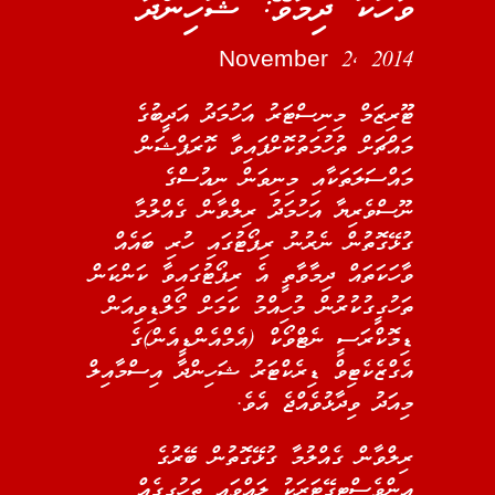
ވާހަކަ ދިމާވޭ: ޝަހިންދާ
November 2, 2014
ޓޫރިޒަމް މިނިސްޓަރު އަހުމަދު އަދީބުގެ
މައްޗަށް ތުހުމަތުކޮށްފައިވާ ކޮރަޕްޝަން
މައްސަލަތަކާއި މިނިވަން ނިއުސްގެ
ނޫސްވެރިޔާ އަހުމަދު ރިލްވާން ގެއްލުމާ
ގުޅޭގޮތުން ނެރުނު ރިޕޯޓުގައި ހުރި ބައެއް
ވާހަކަތައް ދިމާވާތީ އެ ރިޕޯޓުގައިވާ ކަންކަން
ތަހުގީގުކުރުން މުހިއްމު ކަމަށް މޯލްޑިވިއަން
ޑިމޮކްރަސީ ނެޓްވޯކް (އެމްއެންޑީއެން)ގެ
އެގްޒެކެޓިވް ޑިރެކްޓަރު ޝަހިންދާ އިސްމާއިލް
މިއަދު ވިދާޅުވެއްޖެ އެވެ.
ރިލްވާން ގެއްލުމާ ގުޅޭގޮތުން ބޭރުގެ
އިންވެސްޓިގޭޓަރަކު ލައްވައި ތަހުގީގެއް