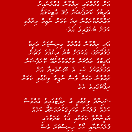
އަށް ގުޅުއްވައި ރިލްވާން ގެއްލުނުއިރު
އަދީބުގެ ކޮރަޕްޝަނާ ގުޅޭ އާޓިކަލެއް
ތައްޔާރުކުރަމުން ދިޔަ ކަމަށް ނާޒިމް ވިދާޅުވި
ކަމަށް ބުނެފައިވެ އެވެ.
އަދި ރިލްވާން ގެއްލުމާ މިނިސްޓަރު އަދީބާ
ގުޅުވާނަމަ، އެކަމަށް ބާރު ދިނުމުގެ ގޮތުން
އަދީބުގެ މައްޗަށް ތުހުމަތުކުރެވޭ ކޮރަޕްޝަން
އަމަލުތަކުގެ ހެކި އެ ނޫސްވެރިޔާ އަށް
ދެއްވާނެ ކަމަށް ވެސް ނާޒިމް ވިދާޅުވި ކަމަށް
ރިޕޯޓުގައިވެ އެވެ.
ޝަހިންދާ ވިދާޅުވީ އެ ރިޕޯޓުގައިވާ އެއްވެސް
ކަމެއް ފުލުހުން ތަހުގީގުކުރަމުންދާ ކަމެއް
ޔަގީންނުވާ ކަމަށާއި އޭގެ ބަދަލުގައި
ފުލުހުންނާއި ހޯމް މިނިސްޓަރު ވެސް