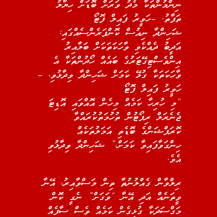
ނިންމުންތަކާ މެދު ވަރަށް ބޮޑަށް ހިޔާލު
ތަފާތު. –ހަވީރު ފައިލް ފޮޓޯ
ޝަހިންދާ ނިއުސް ކޮންފަރެންސެއްގައި:
އަދީބު ދެއްކެވި ވާހަކަތަކަށް ބަލާއިރު
އިންވެސްޓިގޭޓަރުގެ ބައެއް ހޯދުންތަކާ އެ
ވާހަކަތަކާ ގުޅޭ ކަމަށް ޝަހިންދާ ވިދާޅުވި، –
ހަވީރު ފައިލް ފޮޓޯ
“މި ހުރިހާ ކަމެއް މިހެން އޮއްވައި އޮޑިޓަ
ޖެނެރަލް ރިޕޯޓުން ތުހުމަތުކުރައްވާ
ކޮރަޕްޝަންގެ ބޮޑެތި އަމަލުތަކެއް
ހިންގަވާފައިވާ ކަމަށް،” ޝަހިންދާ ވިދާޅުވި
އެވެ.
ރިލްވާން ގެއްލުނުތާ ތިން މަސްވާއިރު، އޭނާ
ވީތަނެއް އަދި އޭނާ “ވަގަށް” ނެގީ ކޮން
މަގްސަދަކާ ގުޅިގެން ކަމެއް ވެސް ސާފެއް