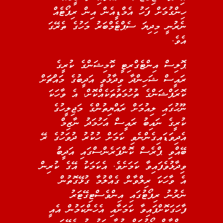
ހިންގުމަށް ފަހު އެމްޑީއެން އިން ރިޕޯޓެއް
ނެރުނީ މިދިޔަ ސެޕްޓެމްބަރު މަހުގެ ތެރޭގަ
އެވެ.
ޕޮލިސް އިންޓެގްރިޓީ ކޮމިޝަންގެ ކުރީގެ
ރައީސް ޝަހިންދާ ވިދާޅުވީ އަދީބުގެ މައްޗަށް
ކޮރަޕްޝަންގެ ތުހުމަތުތަކެއްކޮށް، އެ ވާހަކަ
ނޫހުގައި ލިއުމަށް ރައްޔިތުންގެ މަޖިލީހުގެ
ކުރީގެ ނައިބު ރައީސް އަހުމަދު ނާޒިމް
އެދިވަޑައިގެންނެވި ކަމަށް ހުކުރު ދުވަހުގެ ރޭ
ބޭއްވި ޕްރެސް ކޮންފަރެންސްގައި އަދީބު
ވިދާޅުވެފައިވާ ކަމަށެވެ. އެކަމަކު އޭގެ ކުރިން
އެ ވާހަކަ ރިލްވާން ގެއްލުމާ ގުޅޭގޮތުން
ނެރުނު ރިޕޯޓުގައި އިންވެސްޓިގޭޓަރު
ފާހަގަކޮށްފައިވާ ކަމަށާއި އެހެންކަމުން އެއީ