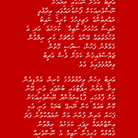
އަދީބު ކަމަށް ނޫހުގައި ލިޔުމަށް”
ނޫސްވެރިއަކަށް ފޯނުކުރައްވައި ވިދާޅުވީ
ރައްޔިތުންގެ މަޖިލީހުގެ ކުރީގެ ނައިބު
ރައީސް އަހުމަދު ނާޒިމް” ކަމަށެވެ. އަދި އެ
ތުހުމަތުތައް އޭނާގެ މައްޗަށް ކުރީ ރިލްވާން
ގެއްލުނު ފަހުން، ސިޔާސީ ގޮތުން
ޖައްސާލައިގެން ކަމަށް ވެސް އަދީބު
ވިދާޅުވެފައިވެ އެވެ.
އަދީބު މިހެން ވިދާޅުވުމުގެ ކުރިން، އެމްޑީއެން
އިން ނެރުނު ރިޕޯޓުގައި ބުނެފައި ވަނީ އޭނާ
އަށް ފާޅުގައި ފާޑުކިޔަމުންދާ ނޫސްވެރިއަކަށް
ކޮން ބައެއް ކަން ނޭނގޭ ބަޔަކު ވަނީ އެކި
ފަހަރު މަތިން ފުރާނަ އަށް ނުރައްކާވާނެ ފަދަ
އިންޒާރުތައް ދީފައި ކަމަށެވެ. ރިލްވާން
ގެއްލުމާ ގުޅިގެން ނާޒިމް އެ ނޫސްވެރިއާ