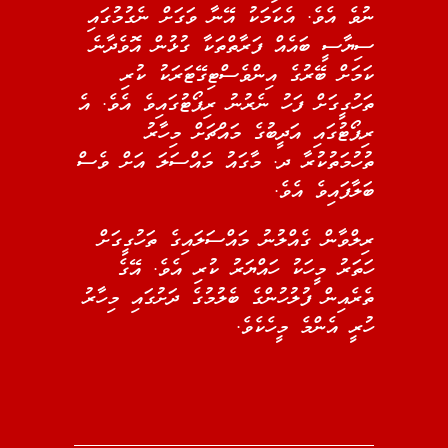
ނުވެ އެވެ. އެކަމަކު އޭނާ ވަގަށް ނެގުމުގައި
ސިޔާސީ ބައެއް ފަރާތްތަކާ ގުޅުން އޮވެދާނެ
ކަމަށް ބޭރުގެ އިންވެސްޓިގޭޓަރަކު ކުރި
ތަހުގީގަށް ފަހު ނެރުނު ރިޕޯޓުގައިވެ އެވެ. އެ
ރިޕޯޓުގައި އަދީބުގެ މައްޗަށް މިހާރު
ތުހުމަތުކުރާ ދ. މާގައު މައްސަލަ އަށް ވެސް
ބަލާފައިވެ އެވެ.
ރިލްވާން ގެއްލުނު މައްސަލައިގެ ތަހުގީގަށް
ހަތަރު މީހަކު ހައްޔަރު ކުރި އެވެ. އޭގެ
ތެރެއިން ފުލުހުންގެ ބެލުމުގެ ދަށުގައި މިހާރު
ހުރީ އެންމެ މީހެކެވެ.