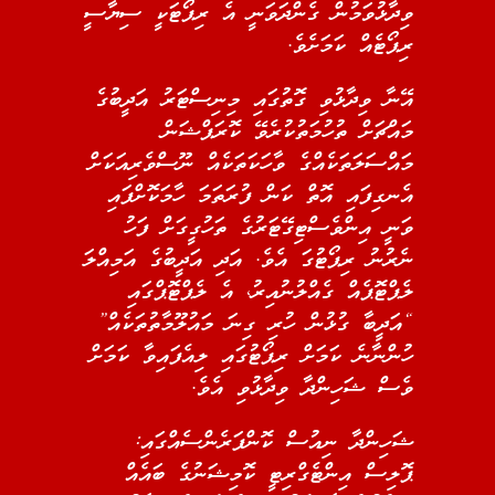
ވިދާޅުވަމުން ގެންދަވަނީ އެ ރިޕޯޓަކީ ސިޔާސީ
ރިޕޯޓެއް ކަމަށެވެ.
އޭނާ ވިދާޅުވި ގޮތުގައި މިނިސްޓަރު އަދީބުގެ
މައްޗަށް ތުހުމަތުކުރެވޭ ކޮރަޕްޝަން
މައްސަލަތަކެއްގެ ވާހަކަތަކެއް ނޫސްވެރިއަކަށް
އެނގިފައި އޮތް ކަން ފުރަތަމަ ހާމަކޮށްފައި
ވަނީ އިންވެސްޓިގޭޓަރުގެ ތަހުގީގަށް ފަހު
ނެރުނު ރިޕޯޓުގަ އެވެ. އަދި އަދީބުގެ އަމިއްލަ
ލެޕްޓޮޕެއް ގެއްލުނުއިރު، އެ ލެޕްޓޮޕްގައި
“އަދީބާ ގުޅުން ހުރި ގިނަ މައުލޫމާތުތަކެއް”
ހުންނާނެ ކަމަށް ރިޕޯޓުގައި ލިއެފައިވާ ކަމަށް
ވެސް ޝަހިންދާ ވިދާޅުވި އެވެ.
ޝަހިންދާ ނިއުސް ކޮންފަރެންސެއްގައި:
ޕޮލިސް އިންޓެގްރިޓީ ކޮމިޝަނުގެ ބައެއް