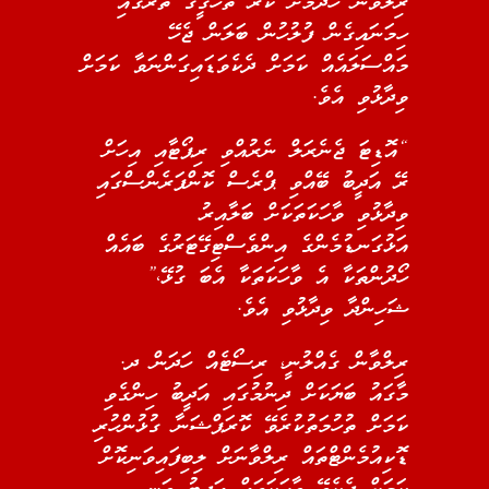
ރިލްވާން ހޯދުމަށް ކުރާ ތަހުގީގު ތެރޭގައި
ހިމަނައިގެން ފުލުހުން ބަލަން ޖެހޭ
މައްސަލައެއް ކަމަށް ދެކެވަޑައިގަންނަވާ ކަމަށް
ވިދާޅުވި އެވެ.
“އޮޑިޓަ ޖެނެރަލް ނެރުއްވި ރިޕޯޓާއި އިހަށް
ރޭ އަދީބު ބޭއްވި ޕްރެސް ކޮންފަރެންސްގައި
ވިދާޅުވި ވާހަކަތަކަށް ބަލާއިރު
އަޅުގަނޑުމެންގެ އިންވެސްޓިގޭޓަރުގެ ބައެއް
ހޯދުންތަކާ އެ ވާހަކަތަކާ އެބަ ގުޅޭ،”
ޝަހިންދާ ވިދާޅުވި އެވެ.
ރިލްވާން ގެއްލުނީ، ރިސޯޓެއް ހަދަން ދ.
މާގައު ބަޔަކަށް ދިނުމުގައި އަދީބު ހިންގެވި
ކަމަށް ތުހުމަތުކުރެވޭ ކޮރަޕްޝަނާ ގުޅުންހުރި
ޑޮކިއުމެންޓްތައް ރިލްވާނަށް ލިބިފައިވަނިކޮށް