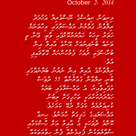
October 2, 2014
މިނިވަން ނިއުސްގެ ނޫސްވެރިޔާ އަހުމަދު
ރިލްވާން ގެއްލުނު މައްސަލާގައި މިހާތަނަށް
ހަތަރު މީހަކު ހައްޔަރުކޮށްފައި ވާތީ، އޭނާ ވީ
ތަނެއް ބުނެދިނުމަށް އޭނާގެ އާއިލާ އިން
ބުރާސްފަތި ދުވަހު ފުލުހުންނަށް ގޮވާލައިފި
އެވެ.
ރިލްވާންގެ އާއިލާ އިން ނެރުނު ބަޔާނެއްގައި
ބުނީ ރިލްވާން ގެއްލުނުތާ 55 ދުވަސް
ވެފައިވާއިރު، އެ މައްސަލާގައި ބަޔަކު
ހައްޔަރުކުރުމަކީ ތަހުގީގަށް ލިބުނު
ކުރިއެރުމެއް ކަމަށް ދެކޭ ކަމަށެވެ.
މައްސަލައިގެ ހަގީގަތް ހާމަނުވެ، ހިނގާ
ކޮންމެ ދުވަހަކީ އެ އާއިލާ އަށް ހާސްކަމާއި
ސުވާލުތަކުން ފުރިގެންވާ ފުން ހިތާމަތަކެއް