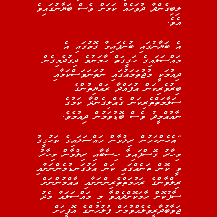
ލިބިގެންދާ ދުވަހެއް ކަމަށް ވެސް ބަޔާނުގައިވެ
އެވެ.
އެ ބަޔާނުގައި ބުނެފައިވާ ގޮތުގައި އެ
މައްސަލައިގެ ހަގީގަތް ހާމަނުވެ ދިގުދެމިގެން
ދިއުމަކީ މުޖުތަމައުގައި ނުތަނަވަސްކަމާއި
ބިރުވެރިކަން އުފައްދާ ރައްޔިތުންގެ
ސަލާމަތްތެރިކަން ގެއްލިގެންދާ ކަމުގެ
ނާއުއްމީދު ވެސް ބޮޑުވަމުން ދިއުމެވެ.
“އެހެންކަމުން ރިލްވާން މައްސަލައިގެ ތަހުގީގު
މިހާރު ގޮސްފައިވާ ހިސާބާއި ރިލްވާން މިހާރު
ވީ ކޮން ތަނެއްގައި ކަން އަޅުގަނޑުމެންނަށާއި
ރިލްވާންގެ ރަހުމަތްތެރިންނަށާއި އާއްމުންނަށް
ސާފުކޮށް ހާމަކޮށްދެއްވާ މި މައްސަލައާ މެދު
ޖަވާބުދާރީވެލެއްވުމަށް ފުލުހުންގެ އޮފީހަށް