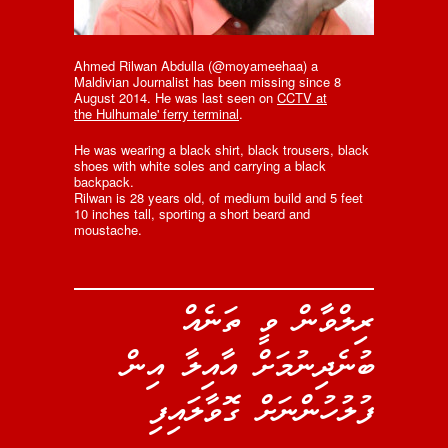
Ahmed Rilwan Abdulla (@moyameehaa) a
Maldivian Journalist has been missing since 8
August 2014. He was last seen on
CCTV at
the Hulhumale' ferry terminal
.
He was wearing a black shirt, black trousers, black
shoes with white soles and carrying a black
backpack.
Rilwan is 28 years old, of medium build and 5 feet
10 inches tall, sporting a short beard and
moustache.
ރިލްވާން ވީ ތަނެއް
ބުނެދިނުމަށް އާއިލާ އިން
ފުލުހުންނަށް ގޮވާލައިފި