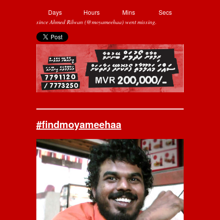
Days
Hours
Mins
Secs
since Ahmed Rilwan (@moyameehaa) went missing.
#findmoyameehaa