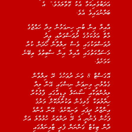
އަދަބުވެރިކަމާ އެކު ގޮވާލަމެވެ،” އެ
ބަޔާނުގައިވެ އެވެ.
އާއިލާ އިން ބުނީ ހިނގަމުން މިދާ ހައްޖުގެ
މާތް އަޅުކަމުގެ ދުވަސްވަރާއި އީދު
ދުވަސްތަކުގައި ވެސް ރިލްވާން ހޯދަން ކުރާ
މަސައްކަތުގައި އާއިލާ އިން ސާބިތުވެ ތިބޭނެ
ކަމަށެވެ.
އޮގަސްޓް 8 ވަނަ ދުވަހުގެ ރޭ ރިލްވާން
ގެއްލުނީ މިނިވަން ނިސްގައި އޭނާ ލިޔާ
ލިޔުންތަކާއި ސޯޝަލް މީޑިއާގައި ފާޅުކުރާ
ހިޔާލުތަކާ ގުޅިގެން ތަކުރާރުކޮށް މަރުގެ
އިންޒާރު ދީފައި ވަނިކޮށެވެ. އޭނާ އެންމެ
ފަހުން ފެނުނީ އެ ރޭ ދަންވަރު ހުޅުމާލެ އަށް
ދާން ޓިކެޓް ގަންނަން ފެރީ ޓާމިނަލްގައި