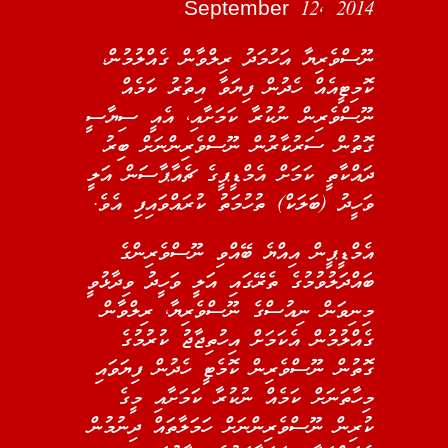
September 12, 2014
ނޫސްވެރިޔާ އަހުމަދު ރިލްވާން ގެއްލުމުން،
ކޮމިޓީއެއް ހެދުން ފިޔަވާ އިތުރު ކަމެއް
ނޫސްވެރިން ނުކުރާ ކަމަށާއި، އެއީ ސިޔާސީ
ގޮތުން ސަރުކާރުން ނޫސްވެރިންނަށް ބިރު
ދައްކާތީ ކަމަށް އެމްޑީޕީގެ ޗެއާޕާސަން އަލީ
ވަހީދު (ބަލަކް) ތުހުމަތު ކުރައްވައިފި އެވެ.
އެމްޑީޕީން އިއްޔެ ބޭއްވި ނޫސްވެރިންގެ
ބައްދަލުވުމުގެ ތެރޭގައި އަލީ ވަހީދު ވިދާޅުވީ
މިނިވަން ނިއުސްގެ ނޫސްވެރިޔާ، ރިލްވާން
ގެއްލުމުން އެކަމަށް އިހުތިޖާޖު ކުރުމުގެ
ގޮތުން ނޫސްވެރިން ކޮމެޓީ ހެދުން ފިޔަވައި
މިހާތަނަށް ކަމެއް ނުކުރާ ކަމަށާއި މީގެ
ކުރިން ނޫސްވެރިންނަށް ހަމަލާތައް ދިނުމުން