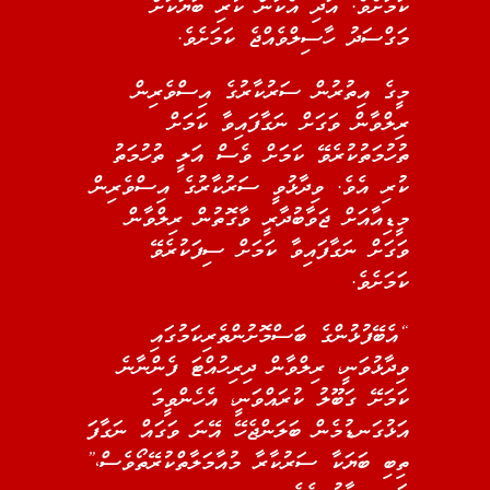
ކަމަށެވެ. އަދި އެކަން ކުރި ބަޔަކަށް
މަގްސަދު ހާސިލްވެއްޖެ ކަމަށެވެ.
މީގެ އިތުރުން ސަރުކާރުގެ އިސްވެރިން
ރިލްވާން ވަގަށް ނަގާފައިވާ ކަމަށް
ތުހުމަތުކުރެވޭ ކަމަށް ވެސް އަލީ ތުހުމަތު
ކުރި އެވެ. ވިދާޅުވީ ސަރުކާރުގެ އިސްވެރިން
މީޑިއާއަށް ޖަވާބުދާރީ ވާގޮތުން ރިލްވާން
ވަގަށް ނަގާފައިވާ ކަމަށް ސިފަކުރެވޭ
ކަމަށެވެ.
“އެބޭފުޅުންގެ ބަސްމޮށުންތެރިކަމުގައި
ވިދާޅުވަނީ، ރިލްވާން ދިރިހުއްޓަ ފެންނާނެ
ކަމަށޭ ގަބޫލު ކުރައްވަނީ، އެހެންވީމަ
އަޅުގަނޑުމެން ބަލަންޖެހޭ އޭނަ ވަގައް ނަގާފަ
ތިބި ބަޔަކާ ސަރުކާރާ މުއާމަލާތްކުރޭތޯވެސް،”