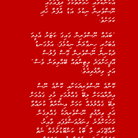
އެކަންކަމާއި ހަމަލާތަކުގެ ދިފާއުގައި
ނޫސްވެރިން ނިކުމެ އަޑު އުފުލާ ހެދި
ކަމަށެވެ.
“ބައެއް ނޫސްވެރިން ގައިގަ ކަޓަރު އެޅީމަ
އެބަހުރި ހިނގާލަން ނިކުމެފަ، އަޅުގަނޑު
ދެކުނިން ނޫސްވެރިން ގޮސް ފުލުސް
އޮފީހަށްވަދެ މީޓިންތައް ބޭއްވިތަން ވެސް،”
އަލީ ވިދާޅުވިއެވެ.
ކޮންމެ ނޫސްވެރިޔަކަށާއި ކޮންމެ ނޫސް
އިދާރާއަކަށް ލިބޭ ގެއްލުމަކީ މުޅި ގައުމަށް
ލިބޭ ގެއްލުމެއް ކަމަށް އިޝާރާތް ކުރައްވާ
އަލީ ވިދާޅުވީ ނޫސްވެރިޔަކު ގެއްލިގެން
މަހަކަށްވުރެ ގިނަދުވަސްވެފައި ވާއިރު،
ރާއްޖޭގައި މާ ބޮޑު ކަންބޮޑުވުމެއް ނެތް