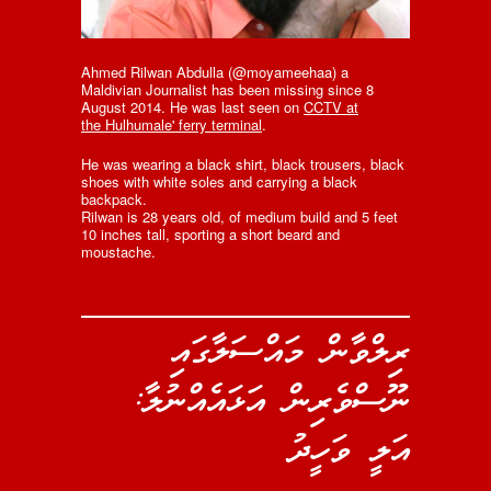
Ahmed Rilwan Abdulla (@moyameehaa) a
Maldivian Journalist has been missing since 8
August 2014. He was last seen on
CCTV at
the Hulhumale' ferry terminal
.
He was wearing a black shirt, black trousers, black
shoes with white soles and carrying a black
backpack.
Rilwan is 28 years old, of medium build and 5 feet
10 inches tall, sporting a short beard and
moustache.
ރިލްވާން މައްސަލާގައި
ނޫސްވެރިން އަޅައެއްނުލާ:
އަލީ ވަހީދު