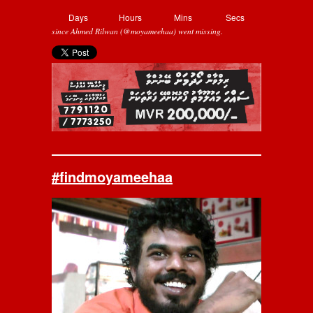
Days
Hours
Mins
Secs
since Ahmed Rilwan (@moyameehaa) went missing.
#findmoyameehaa