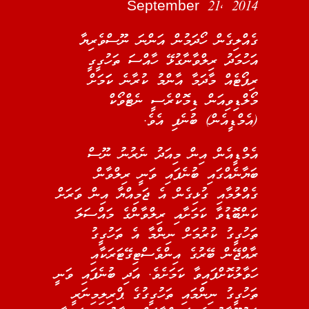
September 21, 2014
ގެއްލިގެން ހޯދަމުން އަންނަ ނޫސްވެރިޔާ
އަހުމަދު ރިލްވާނާގުޅޭ ހާއްސަ ތަހުގީގީ
ރިޕޯޓެއް މާދަމާ އާންމު ކުރާނެ ކަަމަށް
މޯލްޑިވިއަން ޑިމޮކްރެސީ ނެޓްވޯކް
(އެމްޑީއެން) ބުނެފި އެވެ.
އެމްޑީއެން އިން މިއަދު ނެރުނު ނޫސް
ބަޔާނެއްގައި ބުނެފައި ވަނީ ރިލްވާން
ގެއްލުމާއި ގުޅިގެން އެ ޖަމިއްޔާ އިން ވަރަށް
ކަންބޮޑުވާ ކަމަށާއި ރިލްވާންގެ މައްސަލަ
ތަހުގީގު ކުރުމަށް ނިންމާ އެ ތަހުގީގު
ރާއްޖޭން ބޭރުގެ އިންވެސްޓިގޭޓަރަކާއި
ހަވާލުކޮށްފައިިވާ ކަމަށެވެ. އަދި ބުނެފައި ވަނީ
ތަހުގީގު ނިންމައި ތަހުގީގުގެ ޕްރިލިމިނަރީ