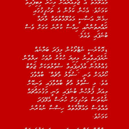
މައުލޫމާތު އެ ޖަމިއްޔާއަށް މިހާރު ލިބިފައިވާ
ކަމަށެވެ. އެހެން ކަމުން އެ ތަހުގީގުގައި
ހިމެނޭ އަސާސީ މައުލޫމާތުތައް މާދަމާ
ރައްޔިތުންނާއި ހިއްސާ ކުރާނެ ކަަމަށް ވެސް
ބުނެފައި ވެއެވެ.
ޑިމޮކްރެސީ ނެޓްވޯކުން މިފަދަ ބަޔާނެއް
ނެރެފައިވާއިރު މިދިޔަ ހުކުރު ދުވަހު ރިލްވާން
ގެއްލުމުން އުފެދިފައިވާ ސުވާލުތަކަށް ޖަވާބު
ހޯދުމަށް ވަނީ “ސުވާލު މާޗެއް” ބާއްވާފަ
އެވެ. މި ސުވާލު މާޗު ބާއްވާފައި ވަނިކޮށް
މިއަދު ފުލުހުން ބުނެފައި ވަނީ މަގުމައްޗައް
ނުކުތަސް ތަހުގީގަށް ހުރަސް އެޅޭފަދަ
އެއްވެސް މައުލޫމާތެއް ހިސްސާ ނުކުރާނެ
ކަމަށެވެ.