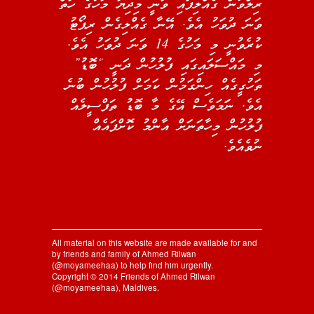
ރިލްވާން ގެއްލިފައި ވަނީ މިދިޔަ މަހުގެ ހަތް
ވަނަ ދުވަހު އެވެ. އޭނާ ގެއްލިގެން ރިޕޯޓު
ކުރެވުނީ މި މަހުގެ 14 ވަނަ ދުވަހު އެވެ.
މި މައްސަލައިގައި ފުލުހުން ދަނީ “ބޮޑު”
ތަހުގީގެއް ހިންގަމުން ކަމަށް ފުލުހުން ބުނެ
އެވެ. ނަަމަވެސް އޭގެ މާ ބޮޑު ތަފްސީލެއް
ފުލުހުން މިހާތަނަށް އާންމު ކޮށްފައެއް
ނުވެއެވެ.
All material on this website are made available for and
by friends and family of Ahmed Rilwan
(@moyameehaa) to help find him urgently.
Copyright © 2014 Friends of Ahmed Rilwan
(@moyameehaa), Maldives.