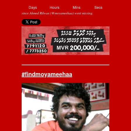
Days
Hours
Mins
Secs
since Ahmed Rilwan (@moyameehaa) went missing.
#findmoyameehaa