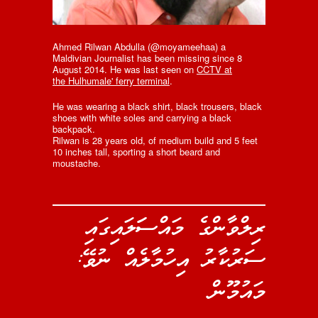
Ahmed Rilwan Abdulla (@moyameehaa) a
Maldivian Journalist has been missing since 8
August 2014. He was last seen on
CCTV at
the Hulhumale' ferry terminal
.
He was wearing a black shirt, black trousers, black
shoes with white soles and carrying a black
backpack.
Rilwan is 28 years old, of medium build and 5 feet
10 inches tall, sporting a short beard and
moustache.
ރިލްވާންގެ މައްސަަލައިގައި
ސަރުކާރު އިހުމާލެއް ނުވޭ:
މައުމޫން