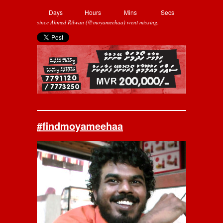
Days
Hours
Mins
Secs
since Ahmed Rilwan (@moyameehaa) went missing.
#findmoyameehaa