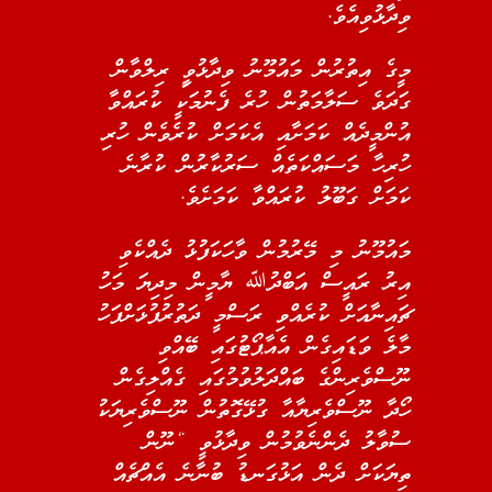
ވިދާޅުވިއެވެ.
މީގެ އިތުރުން މައުމޫނު ވިދާޅުވީި ރިލްވާން
ގަދަވެ ސަލާމަތުން ހުރެ ފެނުމަކީ ކުރައްވާ
އުންމީދެއް ކަމަށާއި އެކަމަށް ކުރެވެން ހުރި
ހުރިހާ މަސައްކަތެއް ސަރުކާރުން ކުރާނެ
ކަމަށް ގަބޫލު ކުރައްވާ ކަމަށެވެ.
މައުމޫނު މި މޭރުމުން ވާހަކަފުޅު ދެއްކެވި
އިރު ރައީސް އަބްދުﷲ ޔާމީން މިދިޔަ މަހު
ޗައިނާއަށް ކުރެއްވި ރަސްމީ ދަތުރުފުޅަށްފަހު
މާލެ ވަޑައިގެން އެއާޕޯޓުގައި ބޭއްވި
ނޫސްވެރިންގެ ބައްދަލުވުމުގައި ގެއްލިގެން
ހޯދާ ނޫސްވެރިޔާއާ ގުޅޭގޮތުން ނޫސްވެރިޔަކު
ސުވާލު ދެންނެވުމުން ވިދާޅުވީ “ނޫން
ތިޔަކަށް ދެން އަޅުގަނޑު ބުނާނެ އެއްޗެއް