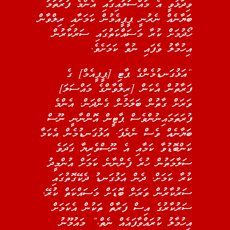
ވިދާޅުވީ އެ މައްސަލައިގައި އެންމެ ފުރަތަމަ
ބަޔާނެއް ނެރުނީ ޕީޕީއެމުން ކަމަށާއި ރިލްވާން
ހޯދުމަށް ކުރާ މަސައްކަތުގައި ސަރުކާރުން
އިހުމާލު ވެފައި ނުވާ ކަމަށެވެ.
“އަޅުގަނޑުމެންގެ ޕާޓި [ޕީޕީއެމް] ގެ
ފަރާތުން އެކަން [ރިލްވާންގެ މައްސަލަ]
ވަރަށް ގާތުން ބަލަމުން ގެންދަން. އެންމެ
ފުރަތަމައިނުންވެސް ޕާޓީން އޮންނާނީ ނޫސް
ބަޔާނެއް ވެސް ނެރެފަ. އަޅުގަނޑުމެން އެކަމާ
ކަންބޮޑުވާ ކަމާއި އެ ނޫސްވެރިޔާ ގަދަވެ
ސަލާމަތުން ހުރެ ފެންނާނެ ކަމަށް އުންމީދު
ކުރާ ކަމަށް. ދެން އަޅުގަނޑު ދެކޭގޮތުގައި
ސަރުކާރުން ވަރަށް ބޮޑަށް މަސައްކަތް ކުރޭ.
ސަރުކާރުގެ އިސް ފަރާތް ތަކުން އެކަމަށް
އިހުމާލު ކުރައްވާފައެއް ނެތް،” މައުމޫނު