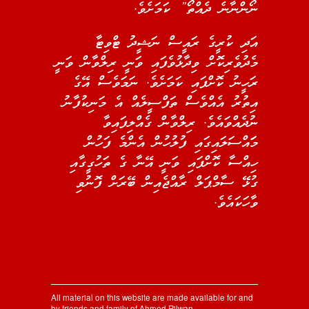
ނޯންނާނެ ދެއްތޯ” ކަމަށެވެ.
އަދި ކުރީގެ ރައީސް ނަޝީދު ޓްވިޓާ
މެދުވެރިކޮށް ވިދާޅުވެފައި ވަނީ ރިލްވާން ވަނީ
ރަހީނު ކޮށްފައި ކަމަށެވެ. ނަމަވެސް އޭގެ
އިތުރު އެއްވެސް ތަފްސީލެއް އެ މަނިކުފާނު
ނުދެއްވައެވެ. ރިލްވާން ގެއްލިފައިވާ
މަައްސަލައިގައި ފުލުހުން އެންމެ ފަހުން
ހިއްސާ ކޮށްފައި ވަނީ އޭނާ ގެ ތަހުގީގާއި
ގުޅޭ ސާމްޕަލް ރާއްޖެއިން ބޭރަށް ފޮނުވި
ވާހަކައެވެ.
All material on this website are made available for and
by friends and family of Ahmed Rilwan