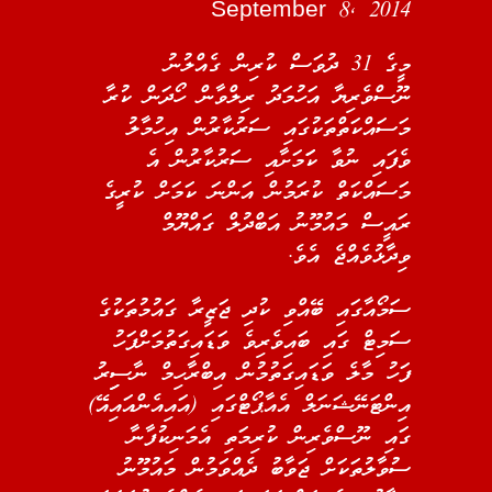
September 8, 2014
މީގެ 31 ދުވަސް ކުރިން ގެއްލުނު
ނޫސްވެރިޔާ އަހުމަދު ރިލްވާން ހޯދަން ކުރާ
މަސައްކަތްތަކުގައި ސަރުކާރުން އިހުމާލު
ވެފައި ނުވާ ކަަމަށާއި ސަރުކާރުން އެ
މަސައްކަތް ކުރަމުން އަންނަ ކަމަށް ކުރީގެ
ރައީސް މައުމޫނު އަބްދުލް ގައްޔޫމް
ވިދާޅުވެއްޖެ އެވެ.
ސަމޯއާގައި ބޭއްވި ކުދި ޖަޒީރާ ގައުމުތަކުގެ
ސަމިޓް ގައި ބައިވެރިވެ ވަޑައިގަތުމަށްފަހު
ފަހު މާލެ ވަޑައިގަތުމުން އިބްރާހިމް ނާސިިރު
އިންޓަނޭޝަނަލް އެއާޕޯޓްގައި (އައިއެންއައިއޭ)
ގައި ނޫސްވެރިން ކުރިމަތި އެމަނިކުފާނާ
ސުވާލުތަކަށް ޖަވާބު ދެއްވަމުން މައުމޫނު