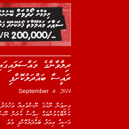
ރިލްވާންގެ މައްސަލައިގައ
ރައީސާ ބައްދަލުކޮށްފި
September 4, 2014
މިނިވަން ނޫހުގެ ނޫސްވެރިޔާ އަހުމަދު
ކަންބޮޑުވުންތައް ހިއްސާ ކުރަން ނޫސް
މަސީހާ މިއަދު ބައްދަލުކޮށްފި އެވެ.