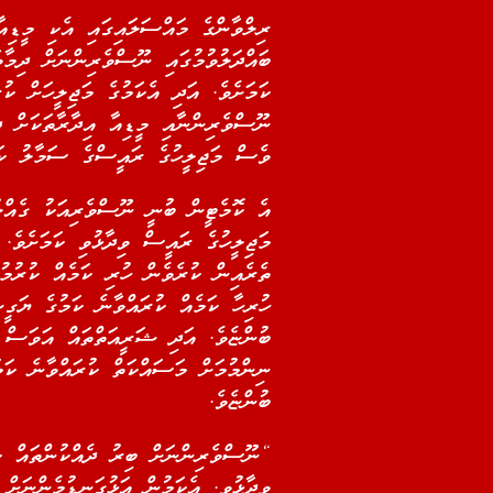
ރިލްވާންގެ މައްސަލައިގައި އެކި މީޑިއާ
ބައްދަލުވުމުގައި ނޫސްވެރިންނަށް ދިމާވ
ކަމަށެވެ. އަދި އެކަމުގެ މަޖިލީހަށް ކު
ނޫސްވެރިންނާއި މީޑިއާ އިދާރާތަކަށް ދ
ވެސް މަޖިލީހުގެ ރައީސްގެ ސަމާލު ކަ
އެ ކޮމެޓީން ބުނީ ނޫސްވެރިއަކު ގެއްލުމ
މަޖިލީހުގެ ރައީސް ވިދާޅުވި ކަމަށެވެ. 
ތެރެއިން ކުރެވެން ހުރި ކަމެއް ކުރުމު
ހުރިހާ ކަމެއް ކުރައްވާނެ ކަމުގެ ޔަގީ
ބުންޏެވެ. އަދި ޝަރީއަތްތައް އަވަސް ކ
ނިންމުމަށް މަސައްކަތް ކުރައްވާނެ ކަ
ބުންޏެވެ.
“ނޫސްވެރިންނަށް ބިރު ދެއްކުންތައް ކ
ވިދާޅުވި. އެކަމުން އަޅުގަނޑުމެންނަށް 