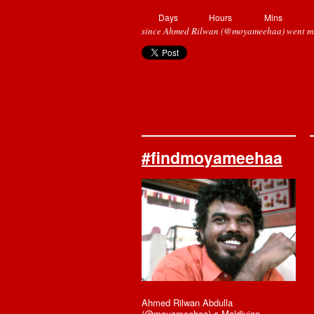
Days
Hours
Mins
since Ahmed Rilwan (@moyameehaa) went mi
#findmoyameehaa
Ahmed Rilwan Abdulla
(@moyameehaa) a Maldivian