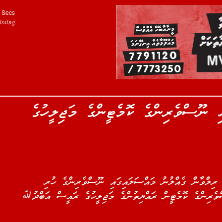
Secs
ssing.
ި ނޫސްވެރިންގެ ކޮމެޓީންގެ މަޖިލީހުގެ
 ރިލްވާން ގެއްލުނު މައްސަލައިގައި ނޫސްވެރިންގެ ހުރި
ވެރިންގެ ކޮމެޓީން ރައްޔިތުންގެ މަޖިލީހުގެ ރައީސް އަބްދުﷲ