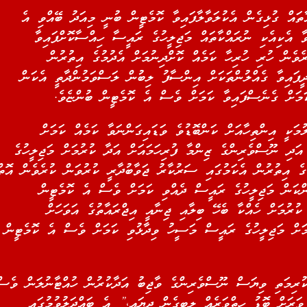
ތައް ގުޅިގެން އެކުލަވާލާފައިވާ ކޮމެޓީން ބުނީ މިއަދު ބޭއްވި އެ
ާ އެކިއެކި ނުރައްކާތައް މަޖިލީހުގެ ރައީސާ ހިއްސާކޮށްފައިވާ
ރެވެން ހުރި ހުރިހާ ކަމެއް ކޮށްދިނުމަށް އެދުމުގެ އިތުރުން
ީފައިވާ ގެއްލުންތަކަށް އިންސާފު ލިބުން ލަސްވަމުންދާތީ އެކަން
މަށް ގެނެސްފައިވާ ކަމަށް ވެސް އެ ކޮމެޓީން ބުންޏެވެ.
ަކީ އިންތިހާއަށް ކަންބޮޑުވެ ވަޑައިގަންނަވާ ކަމެއް ކަމަށް
އަދި ނޫސްވެރިންގެ ޒިންމާ ފުރިހަމައަށް އަދާ ކުރުމަށް މަޖިލީހުގެ
ގެ އިތުރުން އެކަމުގައި ސަރުކާރު ޖަވާބުދާރީ ކުރުވަން ކުރެވެން އޮތް
ންކަން މަޖިލީހުގެ ރައީސް ދެއްވި ކަމަށް ވެސް އެ ކޮމެޓީން
ުރުމަށް ހެއްކާ ބެހޭ ބިލާއި ޖިނާއީ އިޖްރައާތުގެ އަވަހަށް
މަށް މަޖިލީހުގެ ރައީސް މަސީހު ވިދާޅުވި ކަމަށް ވެސް އެ ކޮމެޓީން
ުރިމަތި ވިޔަސް ނޫސްވެރިންގެ ވާޖިބު އަދާކުރުން ހުއްޓާނުލަން ވެސް
ވަރަށް ބޮޑު ހިތްވަރެއް ލިބިގެން ދިޔައީ،” އެ ބައްދަލުވުމުގައި