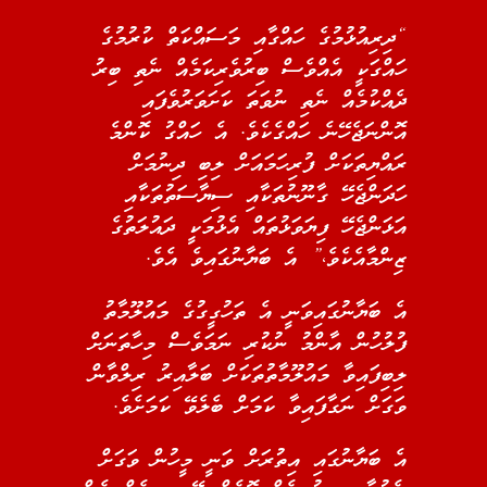
“ދިރިއުޅުމުގެ ހައްގާއި މަސައްކަތް ކުރުމުގެ
ހައްގަކީ އެއްވެސް ބިރުވެރިކަމެއް ނެތި ބިރު
ދެއްކުމެއް ނެތި ނުވަތަ ކަށަވަރުވެފައި
އޮންނަޖެހޭނެ ހައްގެކެވެ. އެ ހައްގު ކޮންމެ
ރައްޔިތަކަށް ފުރިހަމައަށް ލިބި ދިނުމަށް
ހަދަންޖެހޭ ގާނޫނުތަކާއި ސިޔާސަތުތަކާއި
އަޅަންޖެހޭ ފިޔަވަޅުތައް އެޅުމަކީ ދައުލަތުގެ
ޒިންމާއެކެވެ،” އެ ބަޔާނުގައިވެ އެވެ.
އެ ބަޔާނުގައިވަނީ އެ ތަހުގީގުގެ މައުލޫމާތު
ފުލުހުން އާންމު ނުކުރި ނަމަވެސް މިހާތަނަށް
ލިބިފައިވާ މައުލޫމާތުތަކަށް ބަލާއިރު ރިލްވާން
ވަގަށް ނަގާފައިވާ ކަމަށް ބެލެވޭ ކަމަށެވެ.
އެ ބަޔާނުގައި އިތުރަށް ވަނީ މީހުން ވަގަށް