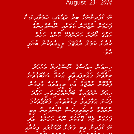
August 23, 2014
ނޫސްވެރިންނަށް ބިރު ދައްކައި، ހަމަލާދިނަސް
ފަހަތަށް ނުޖެހޭނެ ކަމަށާއި ނޫސްވެރިންގެ
ހައްގު ހޯދަން ކުރަންޖެހޭ ކޮންމެ ކަމެއް
ކުރާނެ ކަމަށް ރާއްޖޭގެ މީޑިއާތަކުން ބުނެފި
އެވެ.
މިނިވަން ނިއުސްގެ ނޫސްވެރިޔާ އަހުމަދު
ރިލްވާން ގެއްލިފައިވާތީ އެކަމާ ކަންބޮޑުވުން
ފާޅުކޮށް ރާއްޖޭގެ އެކި މީޑިއާތައް ގުޅިގެން
މިއަދު ނެރެފައިވާ ބަޔާނެއްގައިވަނީ ހައްދު
ފަހަނަ އަޅާފައިވާ ފިކުރުތަކާއި ގްރޫޕްތަކުގެ
ނުރައްކާ ކުރިމަތިވިޔަސް ނޫސްވެރިން ތިބީ
ފަހަތަށް ޖެހޭ ގޮތަކަށް ނޫން ކަމަށެވެ. އަދި
ނޫސްވެރިން ތިބީ ގަލަން ދޫކޮށްލައި ފިކުރާއި