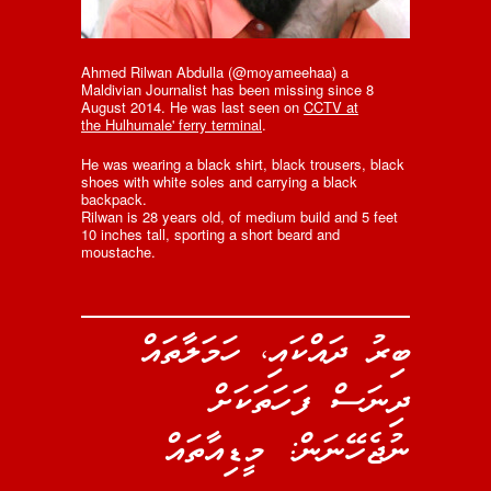
Ahmed Rilwan Abdulla (@moyameehaa) a
Maldivian Journalist has been missing since 8
August 2014. He was last seen on
CCTV at
the Hulhumale' ferry terminal
.
He was wearing a black shirt, black trousers, black
shoes with white soles and carrying a black
backpack.
Rilwan is 28 years old, of medium build and 5 feet
10 inches tall, sporting a short beard and
moustache.
ބިރު ދައްކައި، ހަމަލާތައް
ދިނަސް ފަހަތަކަށް
ނުޖެހޭނަން: މީޑިއާތައް