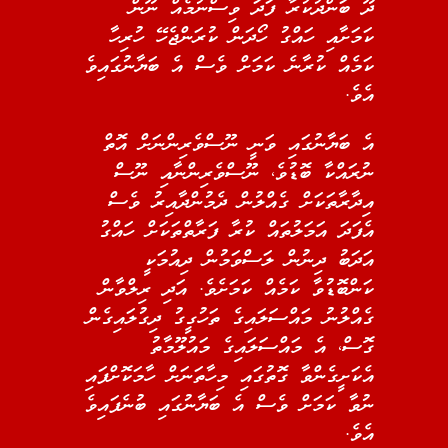
ދޫ ބަންދުކުރާ ފަދަ ވިސްނުމެއް ނޫން
ކަމަށާއި ހައްގު ހޯދަން ކުރަންޖެހޭ ހުރިހާ
ކަމެއް ކުރާނެ ކަމަށް ވެސް އެ ބަޔާނުގައިވެ
އެވެ.
އެ ބަޔާނުގައި ވަނީ ނޫސްވެރިންނަށް އޮތް
ނުރައްކާ ބޮޑުވެ، ނޫސްވެރިންނާއި ނޫސް
އިދާރާތަކަށް ގެއްލުން ދެމުންދާއިރު ވެސް
އެފަދަ އަމަލުތައް ކުރާ ފަރާތްތަކަށް ހައްގު
އަދަބު ދިނުން ލަސްވަމުން ދިއުމަކީ
ކަންބޮޑުވާ ކަމެއް ކަމަށެވެ. އަދި ރިލްވާން
ގެއްލުނު މައްސަލައިގެ ތަހުގީގު ދިގުލައިގެން
ގޮސް، އެ މައްސަލައިގެ މައުލޫމާތު
އެކަށީގެންވާ ގޮތުގައި މިހާތަނަށް ހާމަކޮށްފައި
ނުވާ ކަމަށް ވެސް އެ ބަޔާނުގައި ބުނެފައިވެ
އެވެ.