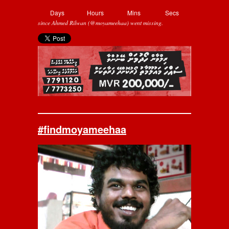
Days
Hours
Mins
Secs
since Ahmed Rilwan (@moyameehaa) went missing.
#findmoyameehaa