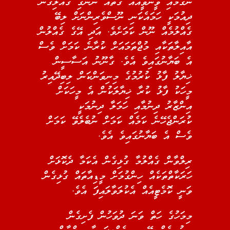
ނެގުމާއި ވީނުވީއެއް ގޮތެއް ނޭނގި ގެއްލިގެން
ދިއުމަކީ ހަމައެކަނި ނޫސްވެރިންނަށް ލިބޭ
ގެއްލުމެއް ނޫން ކަމަށެވެ. އަދި އޭގެ ގެއްލުން
އާއިލާތަކާއި މުޖްތަމައަށް ކުރާނެ ކަމަށް ވެސް
އެ ބަޔާނުގައިވެ އެވެ. ގާނޫނު އަސާސީން
ޚިޔާލު ފާޅު ކުރުމުގެ މިނިވަންކަން ލިބިދޭއިރު
މީހަކު ފާޅު ކުރާ ޚިޔާލަކުން އެ މީހަކަށް
އިންޒާރު ދިނުމާއި ހަމަލާ ދިނުމަކީ
ކުރަންޖެހޭނެ ކަމެއް ކަމަށް ނުބެލެވޭ ކަމަށް
ވެސް އެ ބަޔާނުގައިވެ އެވެ.
ރިލްވާން ގެއްލުމާ ގުޅިގެން އެކަމާ ދެކޮޅަށް
ހަރަކާތްތަކެއް ހިންގުމަށް މީޑިއާތައް ގުޅިގެން
ވަނީ ކޮމެޓީއެއް އެކުލަވާލައިފަ އެވެ.
މިމަހުގެ ހަތް ވަނަ ދުވަހުން ފެށިގެން