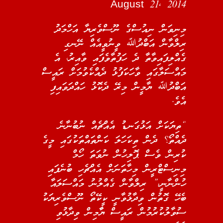
August 21, 2014
މިނިވަން ނިއުސްގެ ނޫސްވެރިޔާ އަހްމަދު
ރިލްވާން އަބްދުﷲ ވީނުވީއެއް ނޭނގި
ގެއްލިފައިވާތާ ދެ ހަފުތާވެފައި ވާއިރު، އެ
މައްސަލާގައި ވާހަކަފުޅު ދެއްކެވުމަށް ރައީސް
އަބްދުﷲ ޔާމީން މިރޭ ދެކޮޅު ހައްދަވައިފި
އެވެ.
“ތިޔަކަށް އަޅުގަނޑު އެއްޗެއް ނުބުނާނެ
ދެއްތޯ؟ ދެން ތިކަހަލަ ކަންތައްތަކުގައި މީގެ
ކުރިން ވެސް ޕޮލިހުން ނުވަތަ ހޯމް
މިނިސްޓްރީން މިހާތަނަށް އެއްޗެހި ބުނެފައި
ހުންނާނީ،” ރިލްވާން ގެއްލުނު މައްސަލައާ
ބެހޭ ގޮތުން ވިދާޅުވާނީ ކީކޭތޯ ނޫސްވެރިޔަކު
ސުވާލުކުރުމުން ރައީސް ޔާާމިން ވިދާޅުވި