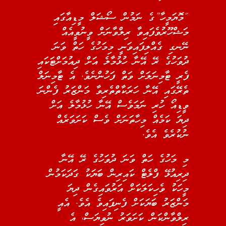
“މޮޔަމީހާ”ގެ ނަމުން ސޯޝަލް މީޑިއާގައި
މަޝްހޫރުވެފައިވާ ރިލްވާނަށް ވީނުވީއެއް
ނޭނގި ގެއްލިފައިވަނީ މިމަހުގެ ހަތް ވަނަ
ދުވަހުގެ ރޭ އޭނާ ހުޅުމާލެ އަށް ދިއުމަށްޓަކައި
ފެރީ ޓާމިނަލަށް ވަތް ފަހުންނެވެ. އެ ޓާމިނަލް
ތެރޭގައި އޭނާ ހަރަކާތްތެރިވާ މަންޒަރު ފެންނަ
ވީޑިއޯ ހުރި ނަމަވެސް އޭނާ ހުޅުމާލެ އަށް
ދިޔަ ކަމެއް މިހާތަނަށް ވެސް ކަށަވަރެއް
ނުކުރެވެ އެވެ.
މި މަހުގެ ހަތް ވަނަ ދުވަހުގެ ރޭ އޭނާ
ދިރިއުޅޭ ފްލެޓް ކައިރިން ބަޔަކު ގަދަކަމުން
މީހަކު ވެހިކަލަކަށް އަރުވައިގެން ދިޔަ
މަންޒަރު ބަޔަކަށް ފެނިފައިވެ އެވެ. އެއީ
ރިލްވާންކަން ކަށަވަރު ނުވިޔަސް، އެ