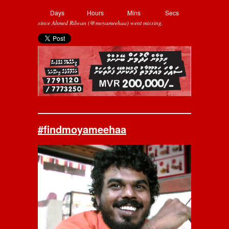
Days
Hours
Mins
Secs
since Ahmed Rilwan (@moyameehaa) went missing.
#findmoyameehaa