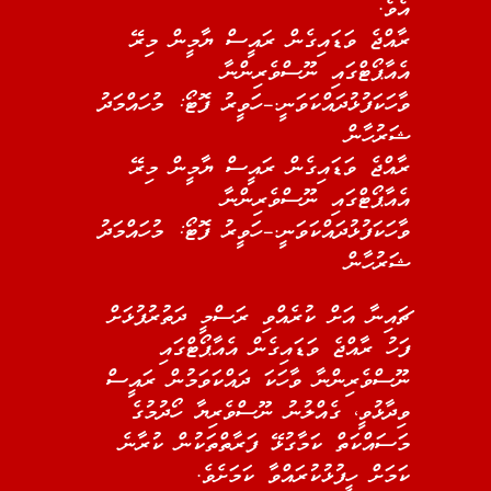
އެވެ.
ރާއްޖެ ވަޑައިގެން ރައީސް ޔާމީން މިރޭ
އެއާޕޯޓްގައި ނޫސްވެރިންނާ
ވާހަކަފުޅުދައްކަވަނީ.–ހަވީރު ފޮޓޯ: މުހައްމަދު
ޝަރުހާން
ރާއްޖެ ވަޑައިގެން ރައީސް ޔާމީން މިރޭ
އެއާޕޯޓްގައި ނޫސްވެރިންނާ
ވާހަކަފުޅުދައްކަވަނީ.–ހަވީރު ފޮޓޯ: މުހައްމަދު
ޝަރުހާން
ޗައިނާ އަށް ކުރެއްވި ރަސްމީ ދަތުރުފުޅަށް
ފަހު ރާއްޖެ ވަޑައިގެން އެއާޕޯޓްގައި
ނޫސްވެރިންނާ ވާހަކަ ދައްކަވަމުން ރައީސް
ވިދާޅުވީ، ގެއްލުނު ނޫސްވެރިޔާ ހޯދުމުގެ
މަސައްކަތް ކަމާގުޅޭ ފަރާތްތަކުން ކުރާނެ
ކަމަށް ހީފުޅުކުރައްވާ ކަމަށެވެ.