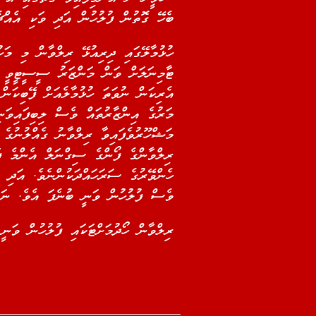
ބެހޭ ގޮތުން ފުލުހުން އަދި ވަކި އެއް.
ޓާމިނަލަށް ވަން މަންޒަރު ސީސީޓީވީ ފ
އެރިކަން ނުވަތަ ހުޅުމާލެއަށް ފޭބިކަނ.
މަރުގެ އިންޒާރުތައް ވެސް ލިބިފައިވަ
މަޝްހޫރުވެފައިވާ ރިލްވާނު ގެއްލުނުގެ 
ވެސް ފުލުހުން ވަނީ ބުނެފަ އެވެ. ނަ.
ރިލްވާން ހޯދުމަށްޓަކައި ފުލުހުން ވަނ.