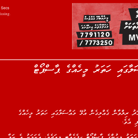
Secs
ssing.
ލާގައި ހަތަރު މީހެއްގެ ޕާސްޕޯޓް
ު ރިލްވާން ގެއްލިގެން އުޅޭ މައްސަލާގައި ހަތަރު މީހެއްގެ
ފި އެވެ
“ތަރު މީހުންގެ ޕާސްޕޯޓް ހިފެހެއްޓީ މިއަދެވެ. އެކަމަކު އެ ކަމާ