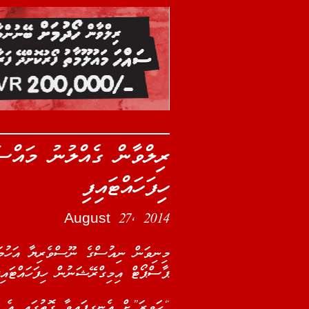
ރިލްވާން ގެއްލުނު މައްސަ
ހިފަހައްޓައިފި
August 27, 2014
މިނިވަން ނިއުސްގެ ނޫސްވެރިޔާ އަހުމަދ
ޕާސްޕޯޓް އިމިގްރޭޝަނުން ހިފަހައްޓައި.
ހަވީރަ”ށް އެނގިފައިވާ ގޮތުގައި އެ ހަ