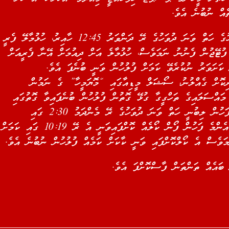
ޗެއް ނުބުނެ އެވެ
ހުޅުމާލޭގައި ދިރިއުޅޭ ރިލްވާން މި މަހުގެ ހަތް ވަނަ ދުވަހުގެ ރޭ ދަންވަރު 12:45 ހާއިރު، ހުޅުމާލޭ ފެރީ
ުޓޭޖުން ފެނުނު ނަމަވެސް، ހުޅުމާލެ އަށް ދިއުމަށް އޭނާ ފެރީއަށް
ް ކަށަވަރު ނުކުރެވޭ ކަމަށް ފުލުހުން ވަނީ ބުނެފަ އެވެ
ނިކޮށް ގެއްލުނު، ސޯޝަލް މީޑިއާގައި “މޮޔަމީހާ” ގެ ނަމުން
މައްސަލައިގެ ތަހްގީގާ ގުޅޭ ގޮތުން ފުލުހުން ބުނެފައިވާ ގޮތުގައި
ރިލްވާންގެ ފޯންގެ ސިގްނަލް އެންމެ ފަހުން ލިބުނީ ހަތް ވަނަ ދުވަހުގެ ރޭ މެންދަމު 2:30 ގައި
ހެންވޭރުގެ ސަރަހައްދަކުންނެވެ. އަދި އެންމެ ފަހުން ފޯން ކޯލެއް ކޮށްފައިވަނީ އެ ރޭ 10:19 ގައި ކަމަށް
މަވެސް އެ ކޯލްކޮށްފައި ވަނީ ކާކަށް ކަމެއް ފުލުހުން ނުބުނެ އެވެ
ީ ބައެއް ތަންތަން ފާސްކޮށްފަ އެވެ