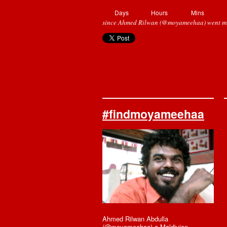
Days
Hours
Mins
since Ahmed Rilwan (@moyameehaa) went mi
#findmoyameehaa
Ahmed Rilwan Abdulla
(@moyameehaa) a Maldivian