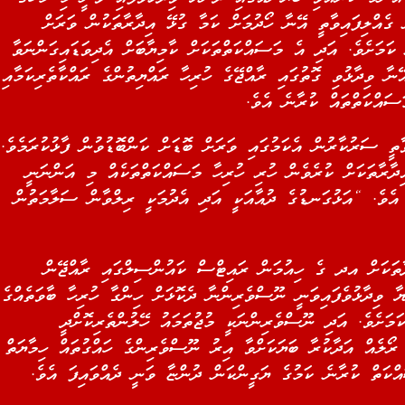
ގެއްލިފައިވާތީ އޭނާ ހޯދުމަށް ކަމާ ގުޅޭ އިދާރާތަކުން ވަރަށް
ަމަށެވެ. އަދި އެ މަސައްކަތްތަކަށް ކާމިޔާބަށް އެދިވަޑައިގަންނަވާ
ާ ވިދާޅުވި ގޮތުގައި ރާއްޖޭގެ ހުރިހާ ރައްޔިތުންގެ ރައްކާތެރިކަމާއި
ސައްކަތްތައް ކުރާނެ އެވެ.
ާތީ ސަރުކާރުން އެކަމުގައި ވަރަށް ބޮޑަށް ކަންބޮޑުވުން ފާޅުކުރަމެވެ.
ާރާތަކަށް ކުރެވެން ހުރި ހުރިހާ މަސައްކަތްތަކެއް މި އަންނަނީ
 އެވެ. “އަޅުގަނޑުގެ ދުއާއަކީ އަދި އެދުމަކީ ރިލްވާން ސަލާމަތުން
ދާތަކަށް އދ ގެ ހިއުމަން ރައިޓްސް ކައުންސިލްގައި ރާއްޖޭން
ްޔާ ވިދާޅުވެފައިވަނީ ނޫސްވެރިންނާ ދެކޮޅަށް ހިންގާ ހުރިހާ ބާވަތެއްގެ
ަމަށެވެ. އަދި ނޫސްވެރިންނަކީ މުޖުތަމައު ހޭލުންތެރިކޮށްދީ
ު ރޯލެއް އަދާކުރާ ބަޔަކަށްވާ އިރު ނޫސްވެރިންގެ ހައްގުތައް ހިމާޔަތް
ްކަތް ކުރާނެ ކަމުގެ ޔަގީންކަން ދުންޏާ ވަނީ ދެއްވައިފަ އެވެ.