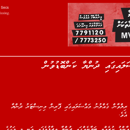
Secs
ssing.
ލައިގައި ދުންޔާ ކަންބޮޑުވުން
 ރިލްވާން ގެއްލުނު މައްސަލައިގައި ފޮރިން މިނިސްޓަރު ދުންޔާ
 އެވެ.
ާންމު ކުރެއްވި ބަޔާނެއްގައި ދުންޔާ ވިދާޅުވެފައި ވަނީ މި މަހުގެ