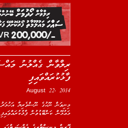
ރިލްވާން ގެއްލުނު މައްސަ
ފާޅުކުރައްވައިފި
August 22, 2014
މިނިވަން ނޫހުގެ ނޫސްވެރިޔާ އަހުމަދު
މައުމޫން ކަންބޮޑުވުން ފާޅުކުރައްވައިފި
ފޮރިން މިނިސްޓްރީގެ ވެބްސައިޓްގައި އ