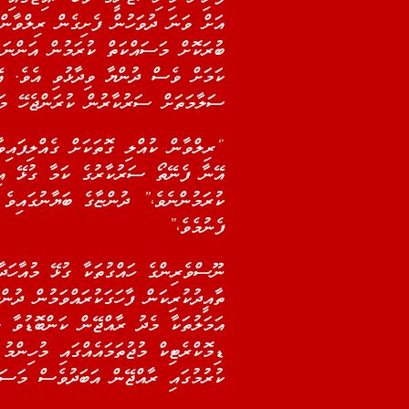
އަށް ވަނަ ދުވަހުން ފެށިގެން ރިލްވާން 
ބުރަކޮށް މަސައްކަތް ކުރަމުން އަންނަ ކ
ކަމަށް ވެސް ދުންޔާ ވިދާޅުވި އެވެ. އޭނ
ސަލާމަތަށް ސަރުކާރުން ކުރަންޖެހޭ މަ
“ރިލްވާން ކުއްލި ގޮތަކަށް ގެއްލިފައިވ
އޭނާ ފެނޭތޯ ސަރުކާރުގެ ކަމާ ގުޅޭ އިދ
ކުރަމުންނެވެ،” ދުންޏާގެ ބަޔާނުގައިވެ
ފެނުމެވެ،”
ނޫސްވެރިންގެ ހައްގުތަކާ ގުޅޭ މުއާހަ
ތާއީދުކުރިކަން ފާހަގަކުރައްވަމުން ދުނ
އަމަލުތަކާ މެދު ރާއްޖޭން ކަންބޮޑުވާ ކ
ޑިމޮކްރެޓިކް މުޖުތަމައެއްގައި މުހިންމ
ކުރުމުގައި ރާއްޖޭން އަބަދުވެސް މަސައ