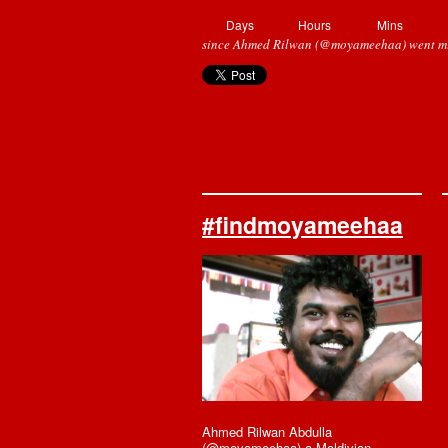
Days
Hours
Mins
since Ahmed Rilwan (@moyameehaa) went mi
#findmoyameehaa
Ahmed Rilwan Abdulla
(@moyameehaa) a Maldivian