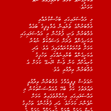
އަކަށީގެންވާ ކަމެއް ކުރެވިފައެއް ނެތް
ކަމަށެވެ.
މި މައްސަލައިގައި ބަހުސްކުރެއްވި
މެމްބަރުންގެ ތެރެއިން އެމްޑީޕީގެ ބައެއް
މެމްބަރުން ވަނީ، ފުލުހުން މި މައްސަލައިގައި
އެކަށީގެންވާ ވަރަށް މަސައްކަތް ނުކުރާ
ކަމަށް ތުހުމަތުކުރައްވައިފަ އެވެ. އަދި
އެކަށީގެންވާ ބާރުމިނެއްގައި ތަހުގީގު
ކުރިއަށްދާ ކަން ވެސް ނޭނގޭ ކަމަށް އެ
މެމްބަރުން ވިދާޅުވި އެވެ.
ނަމަވެސް ޕީޕީއެމްގެ މެމްބަރުން ވިދާޅުވީ
ދައުލަތުގެ ކަމާ ބެހޭ މުއައްސަސާތަކުން މި
މައްސަލައިގައި އިހުމާލުވެފައިވާ ކަމަށް
ނުފެންނަ ކަމަށެވެ. އަދި ފުލުހުންގެ ތަހުގީގު
ވެސް ވަރަށް ބާރަށް ކުރިއަށްދާ ކަމަށް އެ