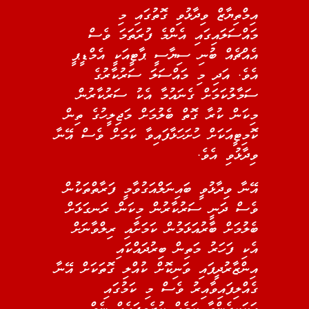
އިމްތިޔާޒް ވިދާޅުވި ގޮތުގައި މި
މައްސަލައިގައި އެންމެ ފުރަތަމަ ވެސް
އެއްޗެއް ބުނި ސިޔާސީ ޕާޓީއަކީ އެމްޑީޕީ
އެވެ. އަދި މި މައްސަލަ ސަރުކާރުގެ
ސަމާލުކަމަށް ގެނައުމާ އެކު ސަރުކާރުން
މިކަން ކުރާ ގޮތް ބެލުމަށް މަޖިލީހުގެ ތިން
ކޮމިޓީއަކަށް ހުށަހަޅާފައިވާ ކަމަށް ވެސް އޭނާ
ވިދާޅުވި އެވެ.
އޭނާ ވިދާޅުވީ ބައިނަލްއަގުވާމީ ފަރާތްތަކުން
ވެސް ދަނީ ސަރުކާރުން މިކަން ރަނގަޅަށް
ބެލުމަށް ބާރުއަޅަމުން ކަމަށާއި ރިލްވާނަށް
އެކި ފަހަރު މަތިން ބިރުދައްކައި
އިންޒާރުދީފައި ވަނިކޮށް ކުއްލި ގޮތަކަށް އޭނާ
ގެއްލިފައިވާއިރު ވެސް މި ކަމުގައި