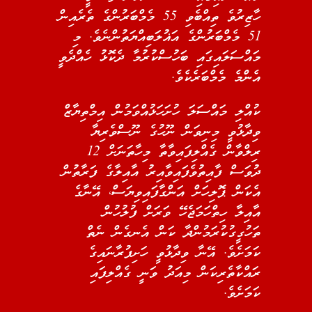
ހާޒިރުވެ ތިއްބެވި 55 މެމްބަރުންގެ ތެރެއިން
51 މެމްބަރުންގެ އަޣުލަބިއްޔަތުންނެވެ. މި
މައްސަލައިގައި ބަހުސްކުރުމާ ދެކޮޅު ހެއްދެވީ
އެންމެ މެމްބަރެކެވެ.
ކުއްލި މައްސަލަ ހުށަހަޅުއްވަމުން އިމްތިޔާޒް
ވިދާޅުވީ މިނިވަން ނޫހުގެ ނޫސްވެރިޔާ
ރިލްވާން ގެއްލިފައިވާތާ މިހާތަނަށް 12
ދުވަސް ފާއިތުވެފައިވާއިރު އާއިލާގެ ފަރާތުން
އެކަން ޕޮލިހަށް އަންގާފައިވިޔަސް، އޭނާގެ
އާއިލާ ހިތްހަމަޖެހޭ ވަރަށް ފުލުހުން
ތަހުގީގުކުރަމުންދާ ކަން އެނގެން ނެތް
ކަމަށެވެ. އޭނާ ވިދާޅުވީ ހަށިފުރާނައިގެ
ރައްކާތެރިކަން މިއަދު ވަނީ ގެއްލިފައި
ކަމަށެވެ.