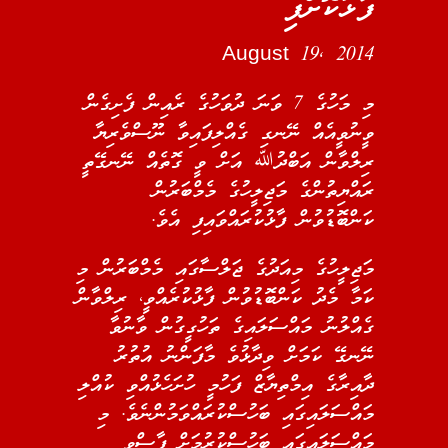
ފާޅުކޮށްފި
August 19, 2014
މި މަހުގެ 7 ވަނަ ދުވަހުގެ ރެއިން ފެށިގެން
ވީނުވީއެއް ނޭނގި ގެއްލިފައިވާ ނޫސްވެރިޔާ
ރިލްވާން އަބްދުﷲ އަށް ވީ ގޮތެއް ނޭނގޭތީ
ރައްޔިތުންގެ މަޖިލީހުގެ މެމްބަރުން
ކަންބޮޑުވުން ފާޅުކުރައްވައިފި އެވެ.
މަޖިލީހުގެ މިއަދުގެ ޖަލްސާގައި މެމްބަރުން މި
ކަމާ މެދު ކަންބޮޑުވުން ފާޅުކުރެއްވީ، ރިލްވާން
ގެއްލުނު މައްސަލައިގެ ތަހުގީގުން ވާނުވާ
ނޭނގޭ ކަމަށް ވިދާޅުވެ މާފަންނު އުތުރު
ދާއިރާގެ އިމްތިޔާޒް ފަހުމީ ހުށަހެޅުއްވި ކުއްލި
މައްސަލައިގައި ބަހުސްކުރައްވަމުންނެވެ. މި
މައްސަލައިގައި ބަހުސްކުރުމަށް ފާސްވީ