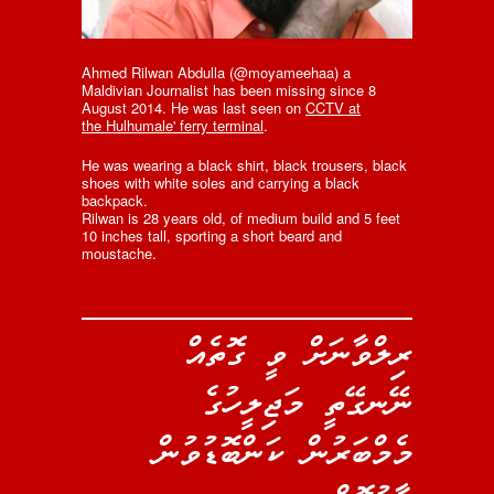
Ahmed Rilwan Abdulla (@moyameehaa) a
Maldivian Journalist has been missing since 8
August 2014. He was last seen on
CCTV at
the Hulhumale' ferry terminal
.
He was wearing a black shirt, black trousers, black
shoes with white soles and carrying a black
backpack.
Rilwan is 28 years old, of medium build and 5 feet
10 inches tall, sporting a short beard and
moustache.
ރިލްވާނަށް ވީ ގޮތެއް
ނޭނގޭތީ މަޖިލީހުގެ
މެމްބަރުން ކަންބޮޑުވުން