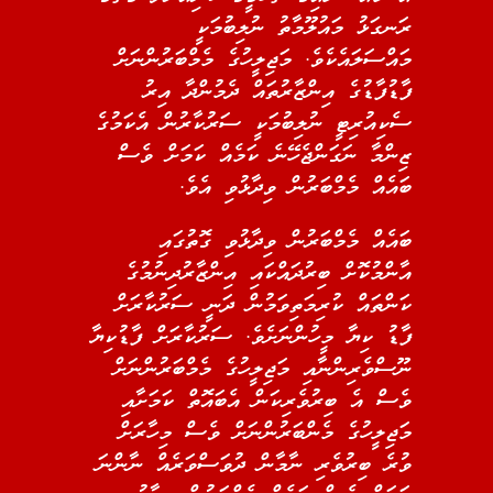
ރަނގަޅު މައުލޫމާތު ނުލިބުމަކީ
މައްސަލައެކެވެ. މަޖިލީހުގެ މެމްބަރުންނަށް
ފާޑުފާޑުގެ އިންޒާރުތައް ދެމުންދާ އިރު
ސެކިއުރިޓީ ނުލިބުމަކީ ސަރުކާރުން އެކަމުގެ
ޒިންމާ ނަގަންޖެހޭނެ ކަމެއް ކަމަށް ވެސް
ބައެއް މެމްބަރުން ވިދާޅުވި އެވެ.
ބައެއް މެމްބަރުން ވިދާޅުވި ގޮތުގައި
އާންމުކޮށް ބިރުދައްކައި އިންޒާރުދިނުމުގެ
ކަންތައް ކުރިމަތިވަމުން ދަނީ ސަރުކާރަށް
ފާޑު ކިޔާ މީހުންނަށެވެ. ސަރުކާރަށް ފާޑުކިޔާ
ނޫސްވެރިންނާއި މަޖިލީހުގެ މެމްބަރުންނަށް
ވެސް އެ ބިރުވެރިކަން އެބައޮތް ކަމަށާއި
މަޖިލީހުގެ މެންބަރުންނަށް ވެސް މިހާރަށް
ވުރެ ބިރުވެރި ނާމާން ދުވަސްވަރެއް ނާންނަ