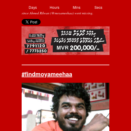
Days
Hours
Mins
Secs
since Ahmed Rilwan (@moyameehaa) went missing.
#findmoyameehaa