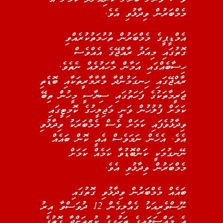
މެމްބަރުން ވިދާޅުވި އެވެ.
އެމްޑީޕީގެ މެމްބަރުން ތުހުމަތުކުރެއްވި
ގޮތުގައި މިއަދު ރާއްޖޭގެ އެއްވެސް
ހިސާބެއްގައި އަމާން މާހައުލެއް ނެތެވެ.
ރާއްޖޭގައި ހިނގަމުންދާ މާރާމާރީތަކާއި ބޮޑެތި
ޖަރީމާތަކުގެ ފަހަތުގައި ސިޔާސީ މީހުން ތިބޭ
ކަމަށް ފުލުހުން ވަނީ މަޖިލީހުގެ ކޮމިޓީގައި
ވިދާޅުވެފައި ކަމަށް ވެސް މެމްބަރަކު ވިދާޅުވި
އެވެ. އެހެން ނަމަވެސް އެއީ ކޮން ބައެއް
ނޭނގުމަކީ ކަންބޮޑުވާ ކަމެއް ކަމަށް
މެމްބަރުން ވިދާޅުވި އެވެ.
ބައެއް މެމްބަރުން ވިދާޅުވި ގޮތުގައި
ނޫސްވެރިއަކު ގެއްލިގެން 12 ދުވަސްވާ އިރު
އެ މައްސަލައިގެ ތަހުގީގު ކުރިއަށްދާ ގޮތުގެ