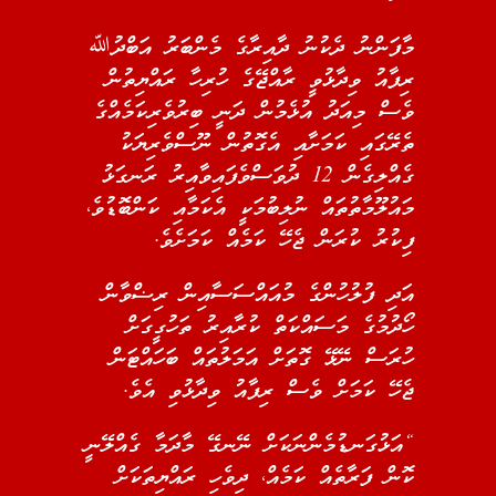
މާފަންނު ދެކުނު ދާއިރާގެ މެންބަރު އަބްދުﷲ
ރިފާއު ވިދާޅުވީ ރާއްޖޭގެ ހުރިހާ ރައްޔިތުން
ވެސް މިއަދު އުޅެމުން ދަނީ ބިރުވެރިކަމެއްގެ
ތެރޭގައި ކަމަށާއި އެގޮތުން ނޫސްވެރިޔަކު
ގެއްލިގެން 12 ދުވަސްވެފައިވާއިރު ރަނގަޅު
މައުލޫމާތުތައް ނުލިބުމަކީ އެކަމާއި ކަންބޮޑުވެ،
ފިކުރު ކުރަން ޖެހޭ ކަމެއް ކަމަށެވެ.
އަދި ފުލުހުންގެ މުއައްސަސާއިން ރިޟްވާން
ހޯދުމުގެ މަސައްކަތް ކުރާއިރު ތަހުގީގަށް
ހުރަސް ނޭޅޭ ގޮތަށް އަމަލުތައް ބަހައްޓަން
ޖެހޭ ކަމަށް ވެސް ރިފާއު ވިދާޅުވި އެވެ.
“އަޅުގަނޑުމެންނަކަށް ނޭނގޭ މާދަމާ ގެއްލޭނީ
ކޮން ފަރާތެއް ކަމެއް، ދިވެހި ރައްޔިތަކަށް