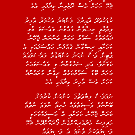
ޖެހޭ ކަމަށް ވެސް ރޮޒެއިނާ ވިދާޅުވި އެވެ.
ކުޑަހުވަދޫ ދާއިރާގެ މެންބަރު އަހުމަދު އާމިރު
ވިދާޅުވީ ރިޟްވާން ގެއްލުނު މައްސަލަ މުޅި
ދައުލަތުގެ ސަމާލު ކަމަށް އަންނަން ޖެހޭނެ
ކަމަށާއި ރިޞްވާން ގެއްލުން މައްސަލައަކީ އެ
ޕާޓީން ވެސް ނުހަނު ކަންބޮޑުވާ މައްސަލައެއް
ކަމަށެވެ. އަދި ސަރުކާރުން މި މައްސަލައަށް
ވަރަށް ބޮޑު ސަމާލުކަމެއް ދީގެން ކުރަމުންދާ
ކަމަށް ވެސް އާމިރު ވިދާޅުވި އެވެ.
ނަމަވެސް މިބާވަތުގެ ކަންކަން ކުރުމަށް
ބޭނުންވާ ވަސީލަތްތައް ހުރިތޯ ނުވަތަ ނެތްތޯ
ބަލަން ޖެހޭނެ ކަމަށާއި އެ ވަސީލަތްތަކަކީ
މަޖިލިސް މެދުވެރިކޮށްގެން ފޯރުކޮށްދޭން ޖެހޭ
ވަސީލަތަކަށް ވާނަމަ އެ ވަސީލަތެއް