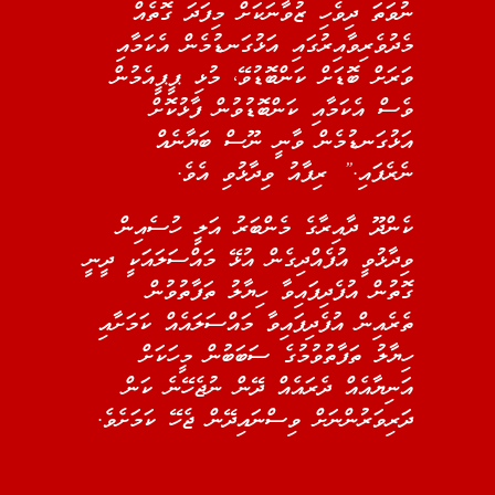
ނުވަތަ ދިވެހި ޒުވާނަކަށް މިފަދަ ގޮތެއް
މެދުވެރިވާއިރުގައި އަޅުގަނޑުމެން އެކަމާއި
ވަރަށް ބޮޑަށް ކަންބޮޑުވޭ، މުޅި ޕީޕީއެމުން
ވެސް އެކަމާއި ކަންބޮޑުވުން ފާޅުކޮށް
އަޅުގަނޑުމެން ވާނީ ނޫސް ބަޔާނެއް
ނެރެފައި.” ރިފާއު ވިދާޅުވި އެވެ.
ކެންދޫ ދާއިރާގެ މެންބަރު އަލީ ހުސެއިން
ވިދާޅުވީ އުފެއްދިގެން އުޅޭ މައްސަލައަކީ ދީނީ
ގޮތުން އުފެދިފައިވާ ހިޔާލު ތަފާތުވުން
ތެރެއިން އުފެދިފައިވާ މައްސަލައެއް ކަމަށާއި
ހިޔާލު ތަފާތުވުމުގެ ސަބަބުން މީހަކަށް
އަނިޔާއެއް ދެރައެއް ދޭން ނުޖެހޭނެ ކަން
ދަރިވަރުންނަށް ވިސްނައިދޭން ޖެހޭ ކަމަށެވެ.