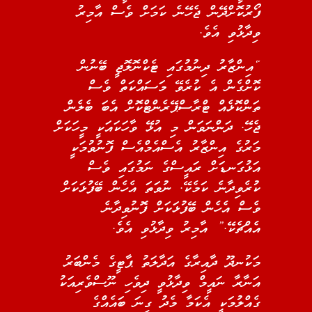
ފޯރުކޮށްދޭން ޖެހޭނެ ކަމަށް ވެސް އާމިރު
ވިދާޅުވި އެވެ.
“އިންޒާރު ދިނުމުގައި ޓެކްނޮލޮޖީ ބޭނުން
ކޮށްގެން އެ ކުރެވޭ މަސައްކަތް ވެސް
ތަންކޮޅެއް ޓްރާސްޕޭރެންޓްކޮށް އެބަ ބެލެން
ޖެހޭ. ދަންނަވަން މި އުޅޭ ވާހަކައަކީ މީހަކަށް
މަރުގެ އިންޒާރު އެސްއެމްއެސް ފޮނުވުމަކީ
އަޅުގަނޑަށް ރައީސްގެ ނަމުގައި ވެސް
ކުރެވިދާނެ ކަމެކޭ. ނުވަތަ އެހެން ބޭފުޅަކަށް
ވެސް އެހެން ބޭފުޅަކަށް ފޮނުވިދާނެ
އެއްޗެކޭ.” އާމިރު ވިދާޅުވި އެވެ.
މަކުނދޫ ދާއިރާގެ އަދާލަތު ޕާޓީގެ މެންބަރު
އަނާރާ ނައީމް ވިދާޅުވީ ދިވެހި ނޫސްވެރިއަކު
ގެއްލުމަކީ އެކަމާ މެދު ގިނަ ބައެއްގެ