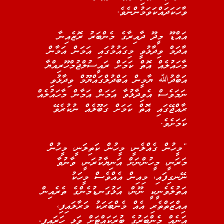
ވާހަކަދައްކަވަމުންނެވެ.
އައްޑޫ މީދޫ ދާއިރާގެ މެންބަރު ރޮޒެއިނާ
އާދަމް ވިދާޅުވީ މިގައުމުގައި އަމަން އަމާން
މާހައުލެއް އޮތް ކަމަށް ރައީސުލްޖުމްހޫރިއްޔާ
އަބްދުﷲ ޔާމީން އަބްދުލްގައްޔޫމް ވިދާޅުވި
ނަމަވެސް އެވިދާޅުވާ އަމަން އަމާން މާހައުލެއް
ރާއްޖޭގައި އޮތް ކަމަށް ގަބޫލެއް ނުކުރެވޭ
ކަމަށެވެ.
“މީހުން ގެއްލެނީ، މީހުން ކަތިލަނީ، މީހުން
މަރަނީ، މީހުންނަށް އަނިޔާކުރަނީ، ވާނުވާ
ނޭނގިފައި، މިއިން އެއްވެސް މީހަކު
އަތުލެވެނީކީ ނޫން، އަޅުގަނޑުމެންގެ ތެރެއިން
އިއްޒަތްތެރި އެއް މެންބަރަކު މަރާލައިފި،
އަނެއް މެންބަރުގެ ބުރަކައްޓަށް ވަޅި ހަރައިފި،