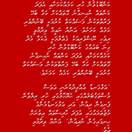
ކަންބޮޑުވުން ހުރި ކަމެއްކަމަށާއި އެފަދަ
ކަންތައް ނުހިނގާނެ ގޮތައްކަށް ކަމާ ބެހޭ
ފަރާތްތަކުން މަސައްކަތް ކުރުމަކީ ބޭނުންތެރި
ކަމެއް ކަމަށެވެ. އަނާރާ ނައީމް ވިދާޅުވީ
ދިވެހި ނޫސްވެރިއަކު ގެއްލުމަކީ އެކަމާ މެދު
ގިނަ ބައެއްގެ ކަންބޮޑުވުން ހުރި
ކަމެއްކަމަށާއި އެފަދަ ކަންތައް ނުހިނގާނެ
ގޮތައްކަށް ކަމާ ބެހޭ ފަރާތްތަކުން މަސައްކަތް
ކުރުމަކީ ބޭނުންތެރި ކަމެއް ކަމަށެވެ.
“އަޅުގަނޑު އުއްމީދުކުރަނީ އަވަސް
މުސްތަގުބަލެއްގައި ހެޔޮހާލުގައި ހުރި ރިލްވާން
ފެނިގެން ދިއުން. އަދި އަޅުގަނޑުމެންގެ
މުޖުތަމައުގައި އެފަދަ ހާދިސާތައް އިތުރަށް
ހިނގައިގެން ނުދިއުން،” އަނާރާ ވިދާޅުވި
އެވެ.