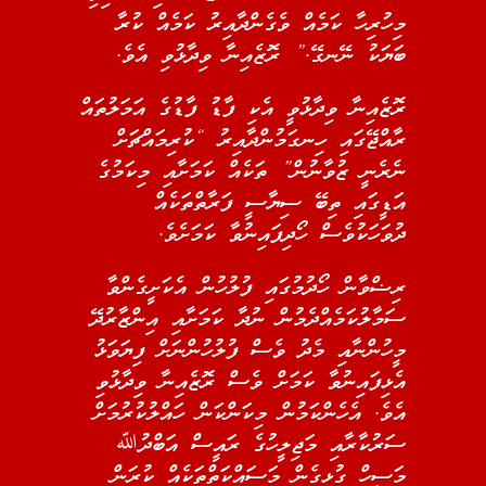
މިހުރިހާ ކަމެއް ވެގެންދާއިރު ކަމެއް ކުރާ
ބަޔަކު ނޭނގޭ.” ރޮޒެއިނާ ވިދާޅުވި އެވެ.
ރޮޒެއިނާ ވިދާޅުވީ އެކި ފާޑު ފާޑުގެ އަމަލުތައް
ރާއްޖޭގައި ހިނގަމުންދާއިރު “ކުރިމައްޗަށް
ނެރެނީ ޒުވާނުން” ތަކެއް ކަމަށާއި މިކަމުގެ
އަޑީގައި ތިބޭ ސިޔާސީ ފަރާތްތަކެއް
ދުވަހަކުވެސް ހޯދިފައިނުވާ ކަމަށެވެ.
ރިޟްވާން ހޯދުމުގައި ފުލުހުން އެކަށީގެންވާ
ސަމާލުކަމެއްދެމުން ނުދާ ކަމަށާއި އިންޒާރުދޭ
މީހުންނާއި މެދު ވެސް ފުލުހުންނަށް ފިޔަވަޅު
އެޅިފައިނުވާ ކަމަށް ވެސް ރޮޒެއިނާ ވިދާޅުވި
އެވެ. އެހެންކަމުން މިކަންކަން ހައްލުކުރުމަށް
ސަރުކާރާއި މަޖިލީހުގެ ރައީސް އަބްދުﷲ
މަސީހް ގުޅިގެން މަސައްކަތްތަކެއް ކުރަން