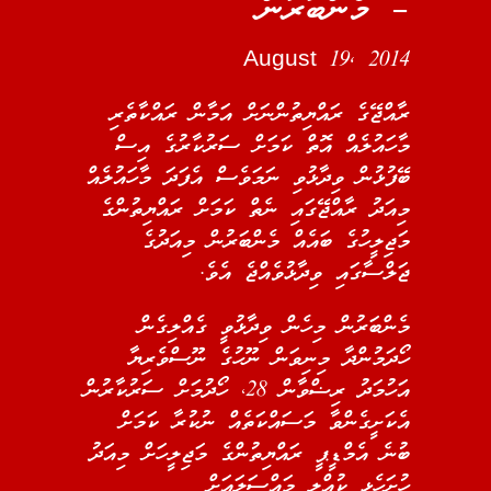
– މެންބަރުން
August 19, 2014
ރާއްޖޭގެ ރައްޔިތުންނަށް އަމާން ރައްކާތެރި
މާހައުލެއް އޮތް ކަމަށް ސަރުކާރުގެ އިސް
ބޭފުޅުން ވިދާޅުވި ނަމަވެސް އެފަދަ މާހައުލެއް
މިއަދު ރާއްޖޭގައި ނެތް ކަމަށް ރައްޔިތުންގެ
މަޖިލީހުގެ ބައެއް މެންބަރުން މިއަދުގެ
ޖަލްސާގައި ވިދާޅުވެއްޖެ އެވެ.
މެންބަރުން މިހެން ވިދާޅުވީ ގެއްލިގެން
ހޯދަމުންދާ މިނިވަން ނޫހުގެ ނޫސްވެރިޔާ
އަހުމަދު ރިޟްވާން 28، ހޯދުމަށް ސަރުކާރުން
އެކަށީގެންވާ މަސައްކަތެއް ނުކުރާ ކަމަށް
ބުނެ އެމްޑީޕީ ރައްޔިތުންގެ މަޖިލީހަށް މިއަދު
ހުށަހެޅި ކުއްލި މައްސަލައަށް