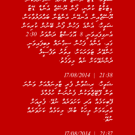
ޑިޓެކްޓު ކުރާނީ، ފޯން ޔޫސޭޖް އެންޑް ޑޭޓާ
ޔޫސޭޖްއިން އެނގޭނެ އެންޓެނާ ބައްދަލުވާކަން،
ޝަތީހް: އެންމެ ފަހުން ފޯނު ބޭނުން ކުރިކަން
އެނގިފައިވަނީ 8 އޮގަސްޓް ދަންވަރު 2:30
ގައި، އެންމެ ފަހުން ސިގްނަލް ލިބިފައިވަނީ
ހެންވޭރު ޓަވަރަކަށް. އިތުރު ތަފްސީލް
ދެންނެވޭކަށް ނެތް މިވަގުތު.
21:38 | 17/08/2014
ޝަތީހް: ރިޟުވާން ފެރީ ޓާމިނަލްއަށް ވަންނަ
ތަން ފޫޓޭޖްތަކުން ފެނުނަސް ހުޅުމާޅެ
ފޭބިކަމެއް އަދި ކަށަވަރެއް ނުވޭ. ފެރީއަށް
އެރިކަމަށް މީހަކު ބުނޭ. މިކަމެއް ކަށަވަރެއް
ނުވޭ.
21:37 | 17/08/2014