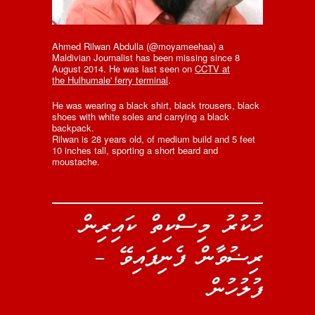
Ahmed Rilwan Abdulla (@moyameehaa) a
Maldivian Journalist has been missing since 8
August 2014. He was last seen on
CCTV at
the Hulhumale' ferry terminal
.
He was wearing a black shirt, black trousers, black
shoes with white soles and carrying a black
backpack.
Rilwan is 28 years old, of medium build and 5 feet
10 inches tall, sporting a short beard and
moustache.
ހުކުރު މިސްކިތް ކައިރިން
ރިޟުވާން ފެނިފައިވޭ –
ފުލުހުން