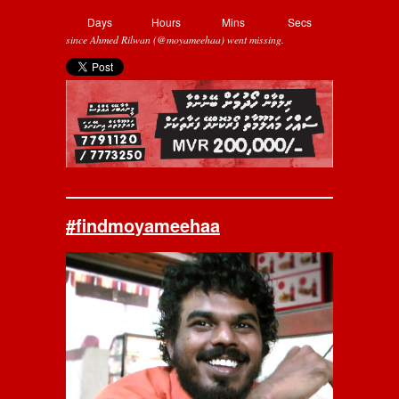
Days
Hours
Mins
Secs
since Ahmed Rilwan (@moyameehaa) went missing.
#findmoyameehaa