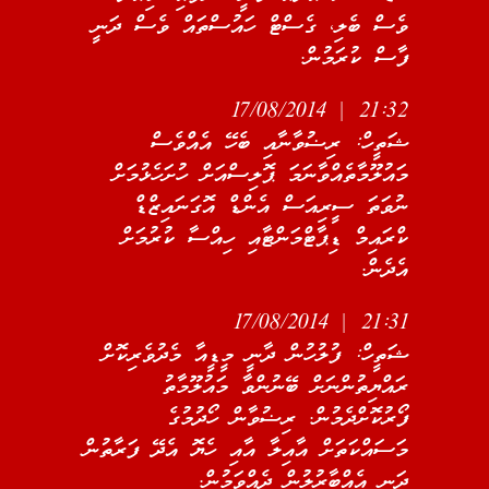
ވެސް ބެލި، ގެސްޓް ހައުސްތައް ވެސް ދަނީ
ފާސް ކުރަމުން.
21:32 | 17/08/2014
ޝަތީހް: ރިޟުވާނާއި ބެހޭ އެއްވެސް
މައުލޫމާތެއްވާނަމަ ޕޮލިސްއަށް ހުށަހެޅުމަށް
ނުވަތަ ސީރިއަސް އެންޑް އޮގަނައިޒްޑް
ކްރައިމް ޑިޕާޓްމަންޓާއި ހިއްސާ ކުރުމަށް
އެދެން.
21:31 | 17/08/2014
ޝަތީހް: ފުލުހުން ދާނީ މީޑީއާ މެދުވެރިކޮށް
ރައްޔިތުންނަށް ބޭނުންވާ މައުލޫމާތު
ފޯރުކޮށްދެމުން. ރިޟުވާން ހޯދުމުގެ
މަސައްކަތަށް އާއިލާ އާއި ހެޔޮ އެދޭ ފަރާތުން
ދަނީ އެއްބާރުލުން ދެއްވަމުން.