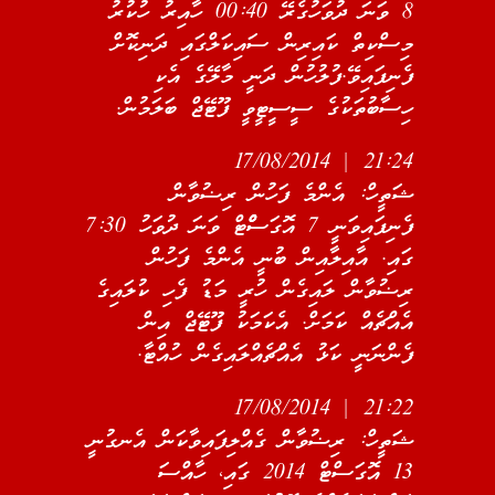
8 ވަނަ ދުވަހުގެރޭ 00:40 ހާއިރު ހުކުރު
މިސްކިތް ކައިރިން ސައިކަލްގައި ދަނިކޮށް
ފެނިފައިވޭ.ފުލުހުން ދަނީ މާލޭގެ އެކި
ހިސާބުތަކުގެ ސީސީޓީވީ ފޫޓޭޖް ބަލަމުން.
21:24 | 17/08/2014
ޝަތީހް: އެންމެ ފަހުން ރިޟުވާން
ފެނިފައިވަނީ 7 އޮގަސްްޓް ވަނަ ދުވަހު 7:30
ގައި. އާއިލާއިން ބުނީ އެންމެ ފަހުން
ރިޟުވާން ލައިގެން ހުރީ މަޑު ފެހި ކުލައިގެ
އެއްޗެއް ކަމަށް. އެކަމަކު ފޫޓޭޖް އިން
ފެންނަނީ ކަޅު އެއްޗެއްލައިގެން ހުއްޓާ.
21:22 | 17/08/2014
ޝަތީހް: ރިޟުވާން ގެއްލިފައިވާކަން އެނގުނީ
13 އޮގަސްޓް 2014 ގައި، ހާއްސަ