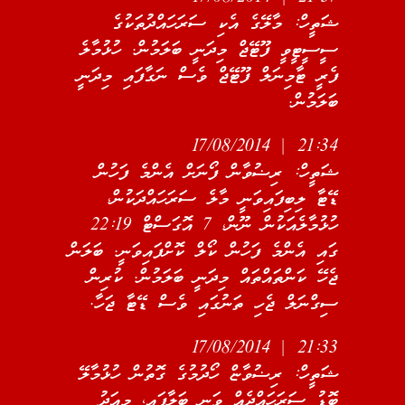
ޝަތީހް: މާލޭގެ އެކި ސަރަހައްދުތަކުގެ
ސީސީޓީވީ ފޫޓޭޖް މިދަނީ ބަލަމުން. ހުޅުމާލެ
ފެރީ ޓާމިނަލް ފޫޓޭޖް ވެސް ނަގާފައި މިދަނީ
ބަލަމުން.
21:34 | 17/08/2014
ޝަތީހް: ރިޟުވާން ފޯނަށް އެންމެ ފަހުން
ޑޭޓާ ލިބިފައިވަނީ މާލެ ސަރަހައްދަކުން،
ހުޅުމާލެއަކުން ނޫން، 7 އޮގަސްޓް 22:19
ގައި އެންމެ ފަހުން ކޯލް ކޮށްފައިވަނީ. ބަލަން
ޖެހޭ ކަންތައްތައް މިދަނީ ބަލަމުން. ކުރިން
ސިގްނަލް ޖެހި ތަނުގައި ވެސް ޑޭޓާ ޖަހާ.
21:33 | 17/08/2014
ޝަތީހް: ރިޟުވާޏް ހޯދުމުގެ ގޮތުން ހުޅުމާލޭ
ބޮޑު ސަރަހައްދެއް ވަނީ ބަލާފައި، މިއަދު