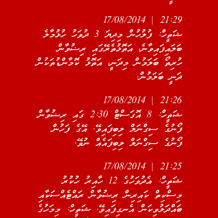
21:29 | 17/08/2014
ޝަތީހް: ފުލުހުން މިދިޔަ 3 ދުވަހު ހުޅުމާލެ
ބަލައިފައިވާނެ، އަތޮޅުތެރޭގައި ރިޟުވާން
ހުރިތޯ ބަލަމުން މިދަނީ، އަތޮޅު ކޮމާންޑުތަކުން
ދަނީ ބަލަމުން.
21:26 | 17/08/2014
ޝަތީހް: 8 އޮގަސްޓް 2:30 ގައި ރިޟުވާން
ފޯނުގެ ސިގްނަލް ލިބިފައިވޭ. އޭގެ ފަހުން
ފޯނުގެ ސިގްނަލް ލިބިފައެއް ނުވޭ.
21:25 | 17/08/2014
ޝަތީހް: އެދުވަހުގެ 12 ހާއިރު ހުކުރު
މިސްކިތް ކައިރިން ރިޟުވާން ރައްޓެއްސަކާއި
ބައްދަލުވިކަން އެނގިފައިވޭ. ޝަތީހް: މިމަހުގެ