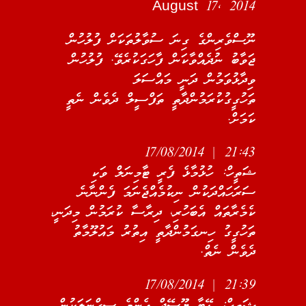
August 17, 2014
ނޫސްވެރިންގެ ގިނަ ސުވާލުތަކަށް ފުލުހުން
ޖަވާބު ނުދެއްވާކަން ފާހަގަކުރެވޭ. ފުލުހުން
ވިދާޅުވަމުން ދަނީ މައްސަލަ
ތަހުގީގުކުރަމުންދާތީ ތަފްސީލް ދެވެން ނެތީ
ކަމަށް.
21:43 | 17/08/2014
ޝަތީހް: ހުޅުމާޅެ ފެރީ ޓާމިނަލް ވަކި
ސަރަހައްދަކުން ނިކުމެއްޖެނަމަ ފެންނާނެ
ކެމެރާތައް އެބަހުރި، ދިރާސާ ކުރަމުން މިދަނީ،
ތަހުގީގު ހިނގަމުންދާތީ އިތުރު މައުލޫމާތު
ދެވެން ނެތް.
21:39 | 17/08/2014
ޝަތީހް: ޑޭޓާ ޔޫސޭޖް އެންމެ ސިގްނަލަކުން