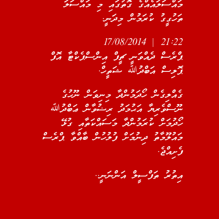
މައްސަލައެއްގެ ގޮތުގައި މި މައްސަލަ
ތަހުގީގު ކުރަމުން މިދަނީ.
21:22 | 17/08/2014
ޕްރެސް ދެއްވަނީ ޗީފް އިންސްޕެކްޓާ އޮފް
ޕޮލިސް އަބްދުﷲ ޝަތީހް.
ގެއްލިގެން ހޯދަމުންދާ މިނިވަން ނޫހުގެ
ނޫސްވެރިޔާ އަޙުމަދު ރިޟުވާން ޢަބްދުﷲ
ހޯދުމަށް ކުރަމުންދާ މަސައްކަތާއި ގުޅޭ
މައުލޫމާތު ދިނުމަށް ފުލުހުން ބާއްވާ ޕްރެސް
ފެށިއްޖެ.
އިތުރު ތަފްސީލް އަންނަނީ..